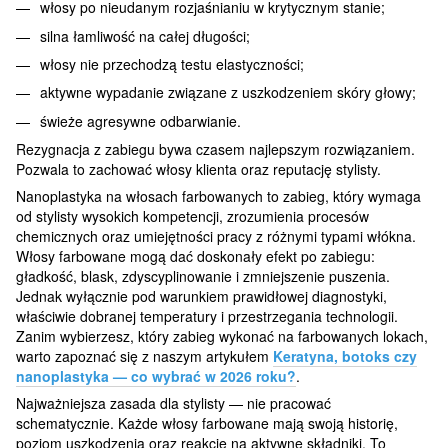
włosy po nieudanym rozjaśnianiu w krytycznym stanie;
silna łamliwość na całej długości;
włosy nie przechodzą testu elastyczności;
aktywne wypadanie związane z uszkodzeniem skóry głowy;
świeże agresywne odbarwianie.
Rezygnacja z zabiegu bywa czasem najlepszym rozwiązaniem.
Pozwala to zachować włosy klienta oraz reputację stylisty.
Nanoplastyka na włosach farbowanych to zabieg, który wymaga
od stylisty wysokich kompetencji, zrozumienia procesów
chemicznych oraz umiejętności pracy z różnymi typami włókna.
Włosy farbowane mogą dać doskonały efekt po zabiegu:
gładkość, blask, zdyscyplinowanie i zmniejszenie puszenia.
Jednak wyłącznie pod warunkiem prawidłowej diagnostyki,
właściwie dobranej temperatury i przestrzegania technologii.
Zanim wybierzesz, który zabieg wykonać na farbowanych lokach,
warto zapoznać się z naszym artykułem
Keratyna, botoks czy
nanoplastyka — co wybrać w 2026 roku?
.
Najważniejsza zasada dla stylisty — nie pracować
schematycznie. Każde włosy farbowane mają swoją historię,
poziom uszkodzenia oraz reakcję na aktywne składniki. To