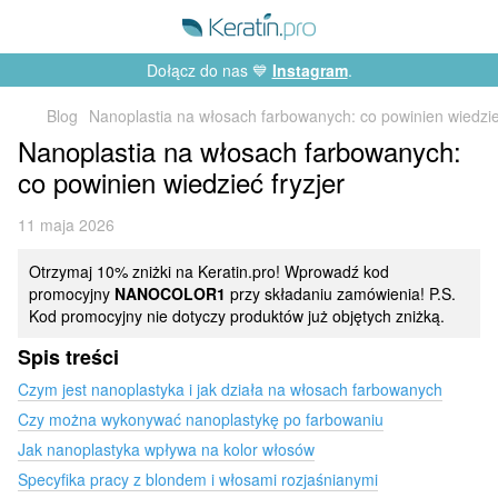
Dołącz do nas 💙
Instagram
.
Blog
Nanoplastia na włosach farbowanych: co powinien wiedzieć
Nanoplastia na włosach farbowanych:
co powinien wiedzieć fryzjer
11 maja 2026
Otrzymaj 10% zniżki na Keratin.pro! Wprowadź kod
promocyjny
NANOCOLOR1
przy składaniu zamówienia! P.S.
Kod promocyjny nie dotyczy produktów już objętych zniżką.
Spis treści
Czym jest nanoplastyka i jak działa na włosach farbowanych
Czy można wykonywać nanoplastykę po farbowaniu
Jak nanoplastyka wpływa na kolor włosów
Specyfika pracy z blondem i włosami rozjaśnianymi