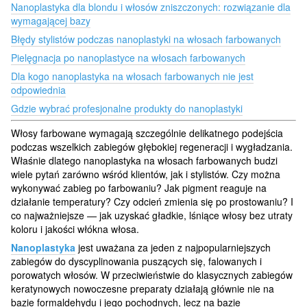
Nanoplastyka dla blondu i włosów zniszczonych: rozwiązanie dla
wymagającej bazy
Błędy stylistów podczas nanoplastyki na włosach farbowanych
Pielęgnacja po nanoplastyce na włosach farbowanych
Dla kogo nanoplastyka na włosach farbowanych nie jest
odpowiednia
Gdzie wybrać profesjonalne produkty do nanoplastyki
Włosy farbowane wymagają szczególnie delikatnego podejścia
podczas wszelkich zabiegów głębokiej regeneracji i wygładzania.
Właśnie dlatego nanoplastyka na włosach farbowanych budzi
wiele pytań zarówno wśród klientów, jak i stylistów. Czy można
wykonywać zabieg po farbowaniu? Jak pigment reaguje na
działanie temperatury? Czy odcień zmienia się po prostowaniu? I
co najważniejsze — jak uzyskać gładkie, lśniące włosy bez utraty
koloru i jakości włókna włosa.
Nanoplastyka
jest uważana za jeden z najpopularniejszych
zabiegów do dyscyplinowania puszących się, falowanych i
porowatych włosów. W przeciwieństwie do klasycznych zabiegów
keratynowych nowoczesne preparaty działają głównie nie na
bazie formaldehydu i jego pochodnych, lecz na bazie