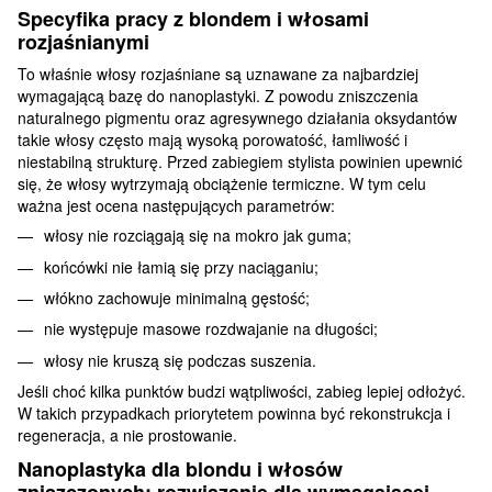
Specyfika pracy z blondem i włosami
rozjaśnianymi
To właśnie włosy rozjaśniane są uznawane za najbardziej
wymagającą bazę do nanoplastyki. Z powodu zniszczenia
naturalnego pigmentu oraz agresywnego działania oksydantów
takie włosy często mają wysoką porowatość, łamliwość i
niestabilną strukturę. Przed zabiegiem stylista powinien upewnić
się, że włosy wytrzymają obciążenie termiczne. W tym celu
ważna jest ocena następujących parametrów:
włosy nie rozciągają się na mokro jak guma;
końcówki nie łamią się przy naciąganiu;
włókno zachowuje minimalną gęstość;
nie występuje masowe rozdwajanie na długości;
włosy nie kruszą się podczas suszenia.
Jeśli choć kilka punktów budzi wątpliwości, zabieg lepiej odłożyć.
W takich przypadkach priorytetem powinna być rekonstrukcja i
regeneracja, a nie prostowanie.
Nanoplastyka dla blondu i włosów