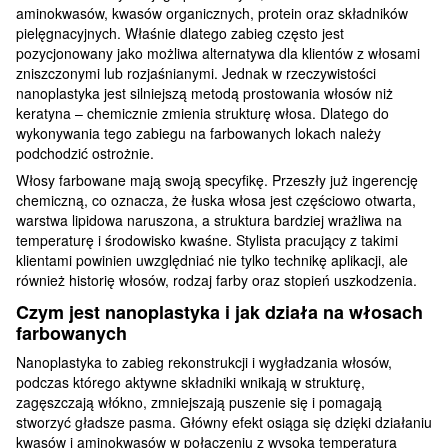
aminokwasów, kwasów organicznych, protein oraz składników
pielęgnacyjnych. Właśnie dlatego zabieg często jest
pozycjonowany jako możliwa alternatywa dla klientów z włosami
zniszczonymi lub rozjaśnianymi. Jednak w rzeczywistości
nanoplastyka jest silniejszą metodą prostowania włosów niż
keratyna – chemicznie zmienia strukturę włosa. Dlatego do
wykonywania tego zabiegu na farbowanych lokach należy
podchodzić ostrożnie.
Włosy farbowane mają swoją specyfikę. Przeszły już ingerencję
chemiczną, co oznacza, że łuska włosa jest częściowo otwarta,
warstwa lipidowa naruszona, a struktura bardziej wrażliwa na
temperaturę i środowisko kwaśne. Stylista pracujący z takimi
klientami powinien uwzględniać nie tylko technikę aplikacji, ale
również historię włosów, rodzaj farby oraz stopień uszkodzenia.
Czym jest nanoplastyka i jak działa na włosach
farbowanych
Nanoplastyka to zabieg rekonstrukcji i wygładzania włosów,
podczas którego aktywne składniki wnikają w strukturę,
zagęszczają włókno, zmniejszają puszenie się i pomagają
stworzyć gładsze pasma. Główny efekt osiąga się dzięki działaniu
kwasów i aminokwasów w połączeniu z wysoką temperaturą