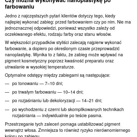
Czy można wykonywać nanoplastykę po
farbowaniu
Jedno z najczęstszych pytań klientów dotyczy tego, kiedy
najlepiej wykonać zabieg: przed farbowaniem czy po nim. Nie ma
jednoznacznej odpowiedzi, ponieważ wszystko zależy od
oczekiwanego efektu, rodzaju farby oraz stanu włosów.
W większości przypadków styliści zalecają najpierw wykonać
farbowanie, a dopiero po określonym czasie przeprowadzić
nanoplastykę. Wynika to z faktu, że zabieg może wpływać na
pigment kosmetyczny poprzez kwaśność preparatu oraz
utrwalanie w wysokiej temperaturze.
Optymalne odstępy między zabiegami są następujące:
po tonowaniu — 7–10 dni;
po trwałym farbowaniu — 10–14 dni;
po rozjaśnianiu lub dekoloryzacji — 14–21 dni;
po wychodzeniu z czerni lub skomplikowanych technikach
rozjaśniania — indywidualnie po teście pasma.
Przestrzeganie tych zaleceń pomaga ustabilizować pigment
wewnątrz włosa. Zmniejsza to również ryzyko nierównomiernego
koloru po zabiegu.