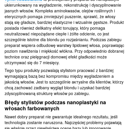
ukierunkowany na wygładzenie, rekonstrukcję i dyscyplinowanie
jasnych włosów. Kompleks aminokwasów, olejów roślinnych i
eterycznych pomaga zmniejszyć puszenie, sprawić, że włosy
stają się gładsze, bardziej elastyczne i wizualnie gęstsze. Produkt
posiada również delikatny efekt tonujący, który pomaga
neutralizować niepożądane ciepłe i żółte odcienie, co jest
szczególnie istotne dla blondu po rozjaśnianiu. Podczas zabiegu
preparat wspiera odbudowę warstwy lipidowej włosa, poprawiając
poziom nawilżenia i miękkość włókna. Przy odpowiednio dobranej
technice oraz pielęgnacji domowej efekt gładkości może
utrzymywać się do 7 miesięcy.
Tego typu produkty pozwalają stylistom pracować z bardziej
wymagającą bazą bez kompromisu między wygładzeniem a
jakością włosów. Jest to szczególnie актуalne dla klientów, którzy
chcą zachować zadbany wygląd blondu i uzyskać bardziej
zdyscyplinowaną strukturę włosów po zabiegu.
Błędy stylistów podczas nanoplastyki na
włosach farbowanych
Nawet dobry preparat nie gwarantuje idealnego rezultatu, jeśli
technologia zostanie naruszona. Najczęściej problemy pojawiają
się właśnie przez niewłaściwą ocenę bazy lub ignorowanie