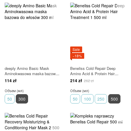
Sale
−18%
deeply Amino Basic Mask
Beneliss Cold Repair Deep
Aminokwasowa maska bazowa
Amino Acid & Protein Hair
do włosów 300 ml
Treatment 1 500 ml
114 zł
214 zł
262 zł
Объем (мл)
Объем (мл)
50
300
50
100
250
500