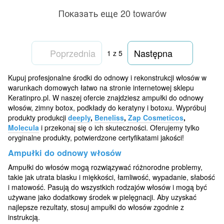
Показать еще 20 towarów
Poprzednia
Następna
1
z 5
Kupuj profesjonalne środki do odnowy i rekonstrukcji włosów w
warunkach domowych łatwo na stronie internetowej sklepu
Keratinpro.pl. W naszej ofercie znajdziesz ampułki do odnowy
włosów, zimny botox, podkłady do keratyny i botoxu. Wypróbuj
produkty produkcji
deeply
,
Beneliss
,
Zap Cosmeticos
,
Molecula
i przekonaj się o ich skuteczności. Oferujemy tylko
oryginalne produkty, potwierdzone certyfikatami jakości!
Ampułki do odnowy włosów
Ampułki do włosów mogą rozwiązywać różnorodne problemy,
takie jak utrata blasku i miękkości, łamliwość, wypadanie, słabość
i matowość. Pasują do wszystkich rodzajów włosów i mogą być
używane jako dodatkowy środek w pielęgnacji. Aby uzyskać
najlepsze rezultaty, stosuj ampułki do włosów zgodnie z
instrukcją.