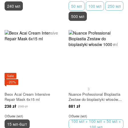
240 мл
50 мл
100 мл
250 мл
500 мл
Sale
−20%
3
Beox Acai Cream Intensive
Nuance Professional Bioplastia
Repair Mask 6x15 ml
Zestaw do bioplastyki włosów
1000 ml
238 zł
881 zł
298 zł
Объем (мл)
Объем (мл)
100 мл + 100 мл + 50 мл +
15 мл-6шт
100 мл