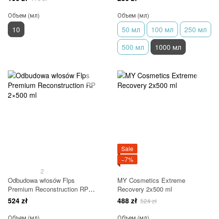
Объем (мл)
Объем (мл)
10
50 мл
100 мл
250 мл
500 мл
1000 мл
Sale
−7%
2
Odbudowa włosów Flps
MY Cosmetics Extreme
Premium Reconstruction RP
Recovery 2x500 ml
2×500 ml
524 zł
488 zł
524 zł
Объем (мл)
Объем (мл)