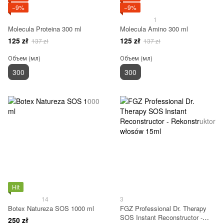
−9%
−9%
1
Molecula Proteina 300 ml
Molecula Amino 300 ml
125 zł
125 zł
137 zł
137 zł
Объем (мл)
Объем (мл)
300
300
Hit
14
3
Botex Natureza SOS 1000 ml
FGZ Professional Dr. Therapy
SOS Instant Reconstructor -
250 zł