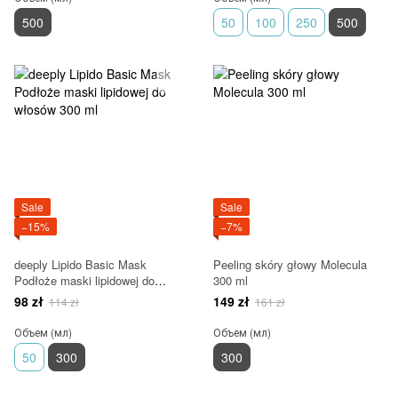
500
50
100
250
500
Sale
Sale
−15%
−7%
deeply Lipido Basic Mask
Peeling skóry głowy Molecula
Podłoże maski lipidowej do
300 ml
włosów 300 ml
98 zł
149 zł
114 zł
161 zł
Объем (мл)
Объем (мл)
50
300
300