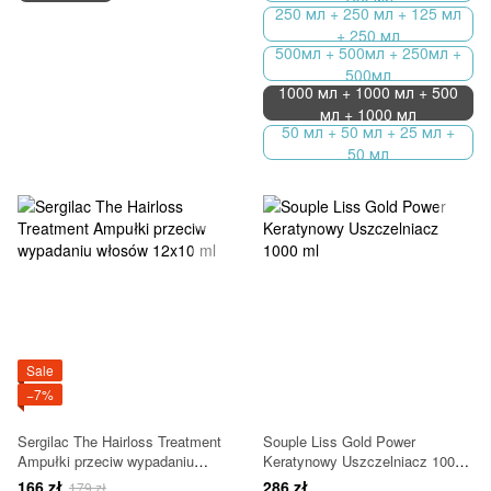
250 мл + 250 мл + 125 мл
+ 250 мл
500мл + 500мл + 250мл +
500мл
1000 мл + 1000 мл + 500
мл + 1000 мл
50 мл + 50 мл + 25 мл +
50 мл
Sale
−7%
Sergilac The Hairloss Treatment
Souple Liss Gold Power
Ampułki przeciw wypadaniu
Keratynowy Uszczelniacz 1000
włosów 12x10 ml
ml
166 zł
286 zł
179 zł