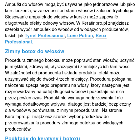
Ampułki do włosów mogą być używane jako jednorazowe lub jako
kurs leczenia, w zależności od stanu włosów i zaleceń trychologa.
Stosowanie ampułek do włosów w kursie może zapewnić
długotrwałe efekty odnowy włosów. W Keratinpro.pl znajdziesz
szeroki wybór ampułek do włosów od wiodących producentów,
takich jak
Tyrrel Professional
,
Love Potion
,
Beox
Professional
.
Zimny botox do włosów
Procedura zimnego botoksu może poprawić stan włosów, uczynić
je miękkimi, zdrowymi, błyszczącymi i zmniejszyć ich łamliwość.
W zależności od producenta i składu produktu, efekt może
utrzymywać się do dwóch-trzech miesięcy. Procedura polega na
nałożeniu specjalnego preparatu na włosy, który następnie jest
rozprowadzany na całej długości włosów i pozostaje na nich
przez pewien czas. Produkt nie wymaga podgrzewania i nie
wymaga dodatkowego wpływu, dlatego jest bardziej bezpieczny
dla włosów w porównaniu z innymi procedurami. Na stronie
Keratinpro.pl znajdziesz szeroki wybór produktów do
przeprowadzania procedury zimnego botoksu od wiodących
producentów.
Podkłady do keratyny i botoxu