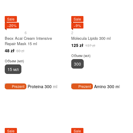
Sale
Sale
−20%
−9%
6
2
Beox Acai Cream Intensive
Molecula Lipido 300 ml
Repair Mask 15 ml
125 zł
137 zł
48 zł
60 zł
Объем (мл)
Объем (мл)
300
15 мл
Prezent
Prezent
Sale
Sale