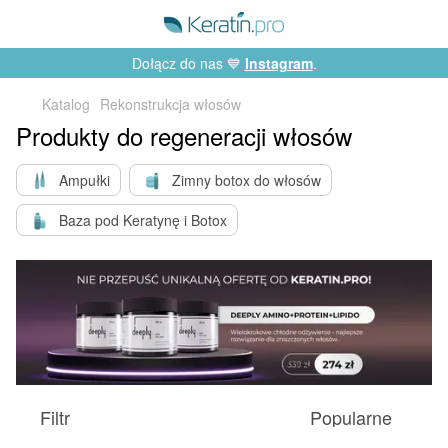
Dołącz do nas 💙
Instagram
.
Katalog
Rekonstrukcja włosów
Produkty do regeneracji włosów
Ampułki
Zimny ​​botox do włosów
Baza pod Keratynę i Botox
Filtr
Popularne