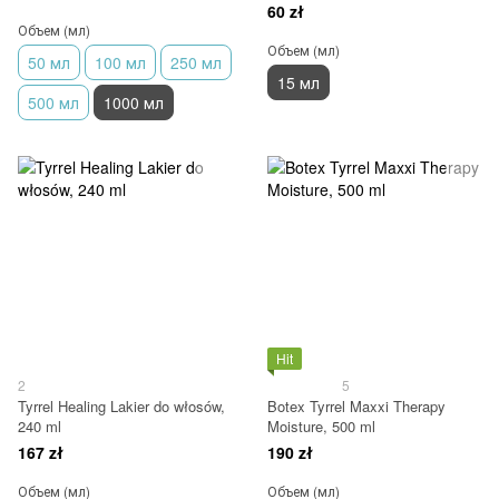
Rekonstruktor włosów 15ml
60 zł
Объем (мл)
Объем (мл)
50 мл
100 мл
250 мл
15 мл
500 мл
1000 мл
Hit
2
5
Tyrrel Healing Lakier do włosów,
Botex Tyrrel Maxxi Therapy
240 ml
Moisture, 500 ml
167 zł
190 zł
Объем (мл)
Объем (мл)