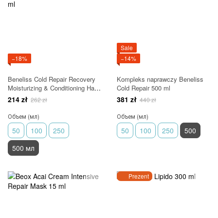
Sale
−18%
−14%
Beneliss Cold Repair Recovery
Kompleks naprawczy Beneliss
Moisturizing & Conditioning Hair
Cold Repair 500 ml
Mask 2 500 ml
214 zł
381 zł
262 zł
440 zł
Объем (мл)
Объем (мл)
50
100
250
50
100
250
500
500 мл
Prezent