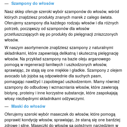
Szampony do włosów
Nasz sklep oferuje szeroki wybór szamponów do włosów, wśród
których znajdziesz produkty znanych marek z całego świata.
Oferujemy szampony dla każdego rodzaju włosów i dla różnych
potrzeb, począwszy od szamponów dla włosów
przetłuszczających się po produkty do pielęgnacji zniszczonych
włosów.
W naszym asortymencie znajdziesz szampony z naturalnymi
składnikami, które zapewniają delikatną i skuteczną pielęgnację
włosów. Na przykład szampony na bazie oleju arganowego
pomogą w regeneracji łamliwych i uszkodzonych włosów,
sprawiając, że stają się one miękkie i gładkie. Szampony z olejem
avocado lub jojoba są odpowiednie dla suchych pasm,
pomagając nawilżyć i zapobiegać uszkodzeniom. Mamy również
szampony do odbudowy i wzmacniania włosów, które zawierają
biotynę, proteiny i inne korzystne substancje, które zaspokajają
włosy niezbędnymi składnikami odżywczymi.
Maski do włosów
Oferujemy szeroki wybór maseczek do włosów, które pomogą
poprawić kondycję włosów, sprawiając, że staną się one bardziej
zdrowe i silne. Maseczki do włosów są potężnym narzędziem w