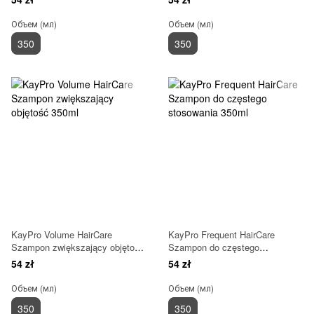
Объем (мл)
Объем (мл)
350
350
KayPro Volume HairCare
KayPro Frequent HairCare
Szampon zwiększający objętość
Szampon do częstego
350ml
stosowania 350ml
54 zł
54 zł
Объем (мл)
Объем (мл)
350
350