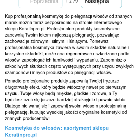
Poprzednia
Następna
1
z 79
Kup profesjonalną kosmetykę do pielęgnacji włosów od znanych
marek można teraz bezpośrednio na stronie internetowego
sklepu Keratinpro.pl. Profesjonalne produkty kosmetyczne
zapewnią Twoim lokom najlepszą pielęgnację, pozwalając
zachować je zdrowymi, silnymi i lśniącymi. Ponieważ
profesjonalna kosmetyka zawiera w swoim składzie naturalne i
korzystne składniki, może ona regenerować uszkodzone partie
włosów, zapobiegać ich łamliwości i wypadaniu. Zapomnisz o
szkodliwych skutkach często występujących przy użyciu zwykłych
szamponów i innych produktów do pielęgnacji włosów.
Ponadto profesjonalne produkty zapewnią Twojej fryzurze
długotrwały efekt, który będzie widoczny nawet po pierwszym
użyciu. Twoje włosy będą miękkie, gładkie i zdrowe, a Ty
będziesz czuć się jeszcze bardziej atrakcyjnie i pewnie siebie.
Dlatego nie wahaj się i zapewnij swoim włosom profesjonalną
pielęgnację, kupując wysokiej jakości oryginalne kosmetyki od
znanych producentów!
Kosmetyka do włosów: asortyment sklepu
Keratinpro.pl