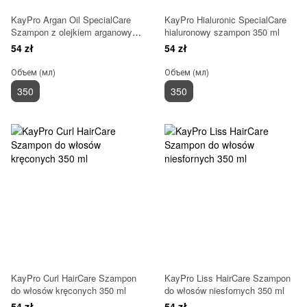
KayPro Argan Oil SpecialCare
KayPro Hialuronic SpecialCare
Szampon z olejkiem arganowym
hialuronowy szampon 350 ml
350ml
54 zł
54 zł
Объем (мл)
Объем (мл)
350
350
KayPro Curl HairCare Szampon
KayPro Liss HairCare Szampon
do włosów kręconych 350 ml
do włosów niesfornych 350 ml
54 zł
54 zł