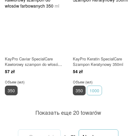
KayPro Caviar SpecialCare
KayPro Keratin SpecialCare
Kawiorowy szampon do włosów
Szampon Keratynowy 350ml
farbowanych 350 ml
57 zł
54 zł
Объем (мл)
Объем (мл)
350
350
1000
Показать еще 20 towarów