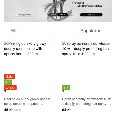
Filtr
Popularne
Sale
Hit
−14%
Hit
Peeling do skóry głowy deeply
Spray ochronny do włosów 10 w
scalp scrub with apricot
1 deeply protecting hair spray 10
kernel 300 ml
in 1 200 ml
45 zł
64 zł
52 zł