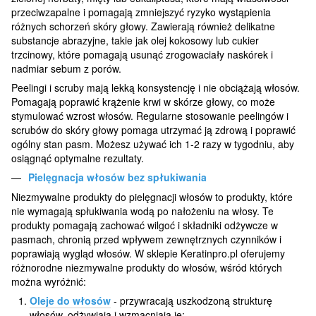
przeciwzapalne i pomagają zmniejszyć ryzyko wystąpienia
różnych schorzeń skóry głowy. Zawierają również delikatne
substancje abrazyjne, takie jak olej kokosowy lub cukier
trzcinowy, które pomagają usunąć zrogowaciały naskórek i
nadmiar sebum z porów.
Peelingi i scruby mają lekką konsystencję i nie obciążają włosów.
Pomagają poprawić krążenie krwi w skórze głowy, co może
stymulować wzrost włosów. Regularne stosowanie peelingów i
scrubów do skóry głowy pomaga utrzymać ją zdrową i poprawić
ogólny stan pasm. Możesz używać ich 1-2 razy w tygodniu, aby
osiągnąć optymalne rezultaty.
Pielęgnacja włosów bez spłukiwania
Niezmywalne produkty do pielęgnacji włosów to produkty, które
nie wymagają spłukiwania wodą po nałożeniu na włosy. Te
produkty pomagają zachować wilgoć i składniki odżywcze w
pasmach, chronią przed wpływem zewnętrznych czynników i
poprawiają wygląd włosów. W sklepie Keratinpro.pl oferujemy
różnorodne niezmywalne produkty do włosów, wśród których
można wyróżnić:
Oleje do włosów
- przywracają uszkodzoną strukturę
włosów, odżywiają i wzmacniają je;