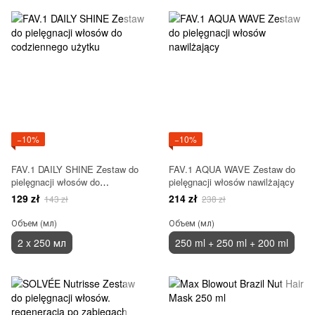
−10%
−10%
FAV.1 DAILY SHINE Zestaw do
FAV.1 AQUA WAVE Zestaw do
pielęgnacji włosów do
pielęgnacji włosów nawilżający
codziennego użytku
129 zł
214 zł
143 zł
238 zł
Объем (мл)
Объем (мл)
2 x 250 мл
250 ml + 250 ml + 200 ml