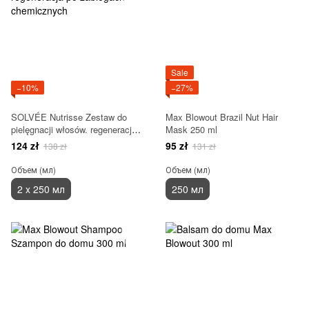
Sale
−10%
−27%
SOLVÉE Nutrisse Zestaw do
Max Blowout Brazil Nut Hair
pielęgnacji włosów. regeneracja
Mask 250 ml
po zabiegach chemicznych
124 zł
95 zł
138 zł
131 zł
Объем (мл)
Объем (мл)
2 x 250 мл
250 мл