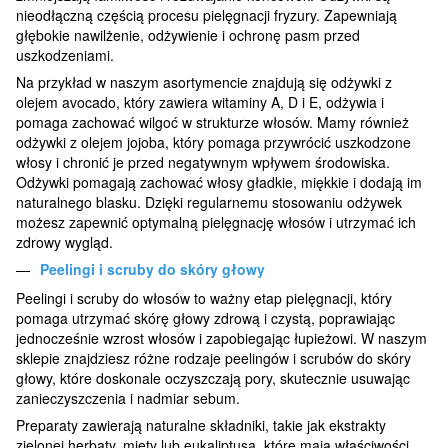
nieodłączną częścią procesu pielęgnacji fryzury. Zapewniają
głębokie nawilżenie, odżywienie i ochronę pasm przed
uszkodzeniami.
Na przykład w naszym asortymencie znajdują się odżywki z
olejem avocado, który zawiera witaminy A, D i E, odżywia i
pomaga zachować wilgoć w strukturze włosów. Mamy również
odżywki z olejem jojoba, który pomaga przywrócić uszkodzone
włosy i chronić je przed negatywnym wpływem środowiska.
Odżywki pomagają zachować włosy gładkie, miękkie i dodają im
naturalnego blasku. Dzięki regularnemu stosowaniu odżywek
możesz zapewnić optymalną pielęgnację włosów i utrzymać ich
zdrowy wygląd.
Peelingi i scruby do skóry głowy
Peelingi i scruby do włosów to ważny etap pielęgnacji, który
pomaga utrzymać skórę głowy zdrową i czystą, poprawiając
jednocześnie wzrost włosów i zapobiegając łupieżowi. W naszym
sklepie znajdziesz różne rodzaje peelingów i scrubów do skóry
głowy, które doskonale oczyszczają pory, skutecznie usuwając
zanieczyszczenia i nadmiar sebum.
Preparaty zawierają naturalne składniki, takie jak ekstrakty
zielonej herbaty, mięty lub eukaliptusa, które mają właściwości