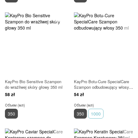
KayPro Bio Sensitive Szampon
KayPro Botu-Cure SpecialCare
do wrażliwej skóry głowy 350 ml
Szampon odbudowujący włosy
350 ml
58 zł
54 zł
Объем (мл)
Объем (мл)
350
350
1000