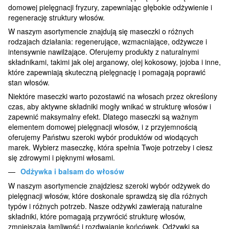
domowej pielęgnacji fryzury, zapewniając głębokie odżywienie i
regenerację struktury włosów.
W naszym asortymencie znajdują się maseczki o różnych
rodzajach działania: regenerujące, wzmacniające, odżywcze i
intensywnie nawilżające. Oferujemy produkty z naturalnymi
składnikami, takimi jak olej arganowy, olej kokosowy, jojoba i inne,
które zapewniają skuteczną pielęgnację i pomagają poprawić
stan włosów.
Niektóre maseczki warto pozostawić na włosach przez określony
czas, aby aktywne składniki mogły wnikać w strukturę włosów i
zapewnić maksymalny efekt. Dlatego maseczki są ważnym
elementem domowej pielęgnacji włosów, i z przyjemnością
oferujemy Państwu szeroki wybór produktów od wiodących
marek. Wybierz maseczkę, która spełnia Twoje potrzeby i ciesz
się zdrowymi i pięknymi włosami.
Odżywka i balsam do włosów
W naszym asortymencie znajdziesz szeroki wybór odżywek do
pielęgnacji włosów, które doskonale sprawdzą się dla różnych
typów i różnych potrzeb. Nasze odżywki zawierają naturalne
składniki, które pomagają przywrócić strukturę włosów,
zmniejszają łamliwość i rozdwajanie końcówek. Odżywki są