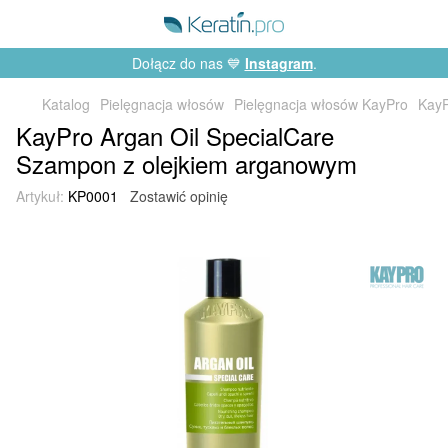
Dołącz do nas 💙
Instagram
.
Katalog
Pielęgnacja włosów
Pielęgnacja włosów KayPro
KayP
KayPro Argan Oil SpecialCare
Szampon z olejkiem arganowym
Artykuł:
KP0001
Zostawić opinię