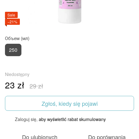
Sale
−21%
Объем (мл)
250
Niedostępny
23 zł
29 zł
Zgłoś, kiedy się pojawi
Zaloguj się,
aby wyświetlić rabat skumulowany
%
Do ulubionych
Do porównania