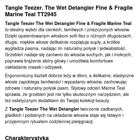
Tangle Teezer. The Wet Detangler Fine & Fragile
Marine Teal TT2945
Tangle Teezer The Wet Detangler Fine & Fragile Marine Teal
to idealny wybór dla cienkich, łamliwych i zniszczonych włosów.
Dzięki opatentowanym włoskom soft-flex o różnych długościach,
długie, miękkie włosie delikatnie rozplątuje supły, a krótkie
wygładza pasma, nadając im naturalny połysk i jedwabistość.
Grzebień nadaje się zarówno do włosów suchych, jak i mokrych,
poprawia krążenie skóry głowy i umożliwia komfortowe
nakładanie masek i odżywek.
Ergonomiczny kształt dobrze leży w dłoni, a delikatne, elastyczne
włosie zapobiega łamliwości i wypadaniu włosów, zachowując
zdrowie i naturalny połysk pasm. Stylowy odcień Marine Teal
sprawia, że grzebień jest nie tylko skutecznym narzędziem, ale
też estetycznym dodatkiem do Twojej kolekcji beauty.
Z
Tangle Teezer The Wet Detangler
tworzenie zadbanych,
gładkich i podatnych na układanie włosów staje się łatwym i
przyjemnym rytuałem codziennej pielęgnacji.
Charakterystyka