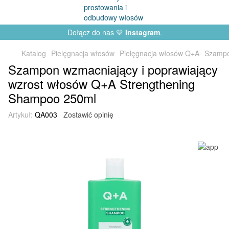
Dołącz do nas 💙
Instagram
.
Katalog
Pielęgnacja włosów
Pielęgnacja włosów Q+A
Szampo
Szampon wzmacniający i poprawiający
wzrost włosów Q+A Strengthening
Shampoo 250ml
Artykuł:
QA003
Zostawić opinię