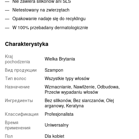
Nie zawiera silikonów ani SLS
Nietestowany na zwierzętach
Opakowanie nadaje się do recyklingu
W 100% przebadany dermatologicznie
Charakterystyka
Kraj
Wielka Brytania
pochodzenia
Вид продукции
Szampon
Тип волос
Wszystkie typy włosów
Назначение
Wzmacnianie, Nawilżenie, Odbudowa,
Przeciw wypadaniu włosów
Ингредиенты
Bez silikonów, Bez siarczanów, Olej
arganowy, Keratyna
Классификация
Profesjonalista
Время
Uniwersalny
применения
Пол
Dla kobiet