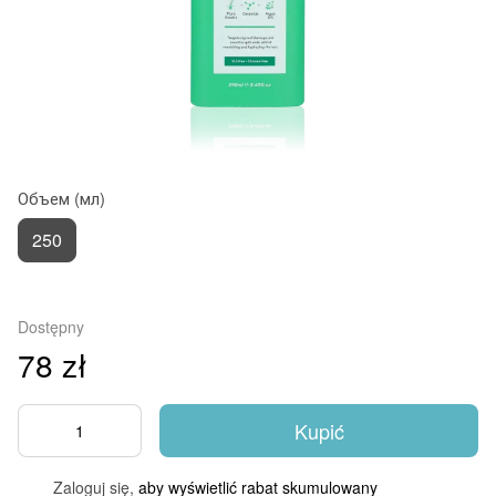
Объем (мл)
250
Dostępny
78 zł
Kupić
Zaloguj się,
aby wyświetlić rabat skumulowany
%