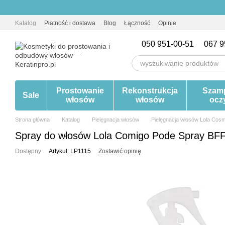
Przejdź do głównej treści
Katalog
Płatność i dostawa
Blog
Łączność
Opinie
050 951-00-51
067 9
Prostowanie
Rekonstrukcja
Szam
Sale
włosów
włosów
ocz
Strona główna
Katalog
Pielęgnacja włosów
Pielęgnacja włosów Lola Cosm
Spray do włosów Lola Comigo Pode Spray BF
Dostępny
Artykuł: LP1115
Zostawić opinię