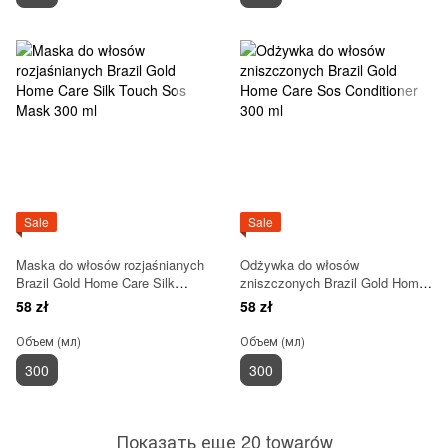
Sale
Sale
Maska do włosów rozjaśnianych
Odżywka do włosów
Brazil Gold Home Care Silk
zniszczonych Brazil Gold Home
Touch Sos Mask 300 ml
Care Sos Conditioner 300 ml
58 zł
58 zł
Объем (мл)
Объем (мл)
300
300
Показать еще 20 towarów