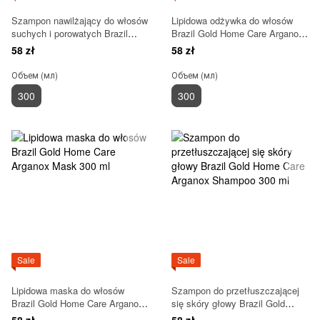
Szampon nawilżający do włosów
Lipidowa odżywka do włosów
suchych i porowatych Brazil
Brazil Gold Home Care Arganox
Gold Home Care Aqua Shimmer
Conditioner 300 ml
58 zł
58 zł
Shampoo 300 ml
Объем (мл)
Объем (мл)
300
300
Sale
Sale
Lipidowa maska do włosów
Szampon do przetłuszczającej
Brazil Gold Home Care Arganox
się skóry głowy Brazil Gold
Mask 300 ml
Home Care Arganox Shampoo
58 zł
58 zł