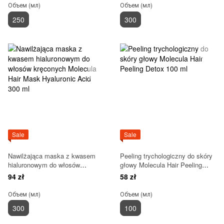
Объем (мл)
Объем (мл)
250
300
Sale
Sale
Nawilżająca maska z kwasem
Peeling trychologiczny do skóry
hialuronowym do włosów
głowy Molecula Hair Peeling
kręconych Molecula Hair Mask
Detox 100 ml
94 zł
58 zł
Hyaluronic Acid 300 ml
Объем (мл)
Объем (мл)
300
100