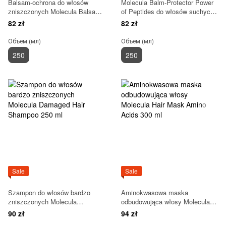
Balsam-ochrona do włosów
Molecula Balm-Protector Power
zniszczonych Molecula Balsam-
of Peptides do włosów suchych i
ochrona Aminokwasy i
matowych 250 ml
82 zł
82 zł
fosfolipidy 250 ml
Объем (мл)
Объем (мл)
250
250
Sale
Sale
Szampon do włosów bardzo
Aminokwasowa maska
zniszczonych Molecula
odbudowująca włosy Molecula
Damaged Hair Shampoo 250 ml
Hair Mask Amino Acids 300 ml
90 zł
94 zł