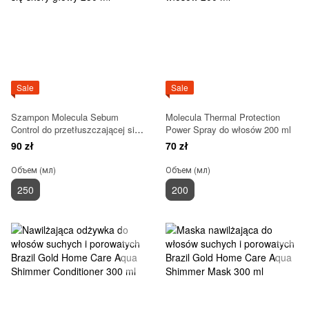
Sale
Sale
Szampon Molecula Sebum
Molecula Thermal Protection
Control do przetłuszczającej się
Power Spray do włosów 200 ml
skóry głowy 250 ml
90 zł
70 zł
Объем (мл)
Объем (мл)
250
200