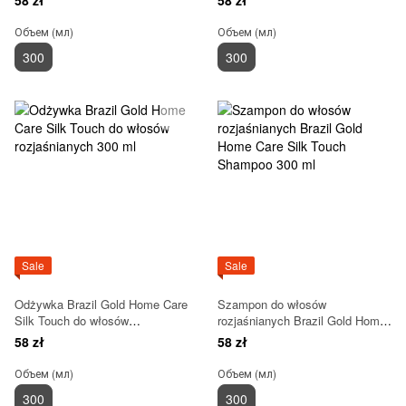
300 ml
Объем (мл)
Объем (мл)
300
300
Sale
Sale
Odżywka Brazil Gold Home Care
Szampon do włosów
Silk Touch do włosów
rozjaśnianych Brazil Gold Home
rozjaśnianych 300 ml
Care Silk Touch Shampoo 300
58 zł
58 zł
ml
Объем (мл)
Объем (мл)
300
300