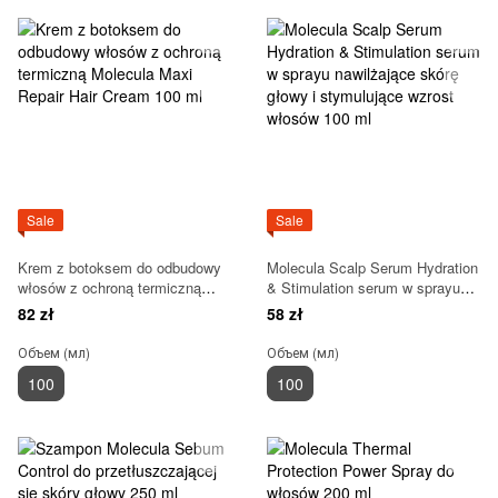
Sale
Sale
Krem z botoksem do odbudowy
Molecula Scalp Serum Hydration
włosów z ochroną termiczną
& Stimulation serum w sprayu
Molecula Maxi Repair Hair
nawilżające skórę głowy i
82 zł
58 zł
Cream 100 ml
stymulujące wzrost włosów 100
ml
Объем (мл)
Объем (мл)
100
100