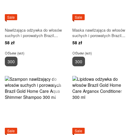
Sale
Sale
Nawilżająca odżywka do włosów
Maska nawilżająca do włosów
suchych i porowatych Brazil
suchych i porowatych Brazil
Gold Home Care Aqua Shimmer
Gold Home Care Aqua Shimmer
58 zł
58 zł
Conditioner 300 ml
Mask 300 ml
Объем (мл)
Объем (мл)
300
300
Sale
Sale