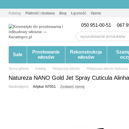
Przejdź do głównej treści
Katalog
Płatność i dostawa
Blog
Łączność
Opinie
050 951-00-51
067 9
Prostowanie
Rekonstrukcja
Szam
Sale
włosów
włosów
ocz
Strona główna
Katalog
Pielęgnacja włosów
Pielęgnacja włosów Natureza
Natureza NANO Gold Jet Spray Cuticula Alinh
Niedostępny
Artykuł: NT051
Zostawić opinię