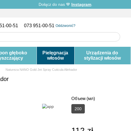
Dołącz do nas 💙
Instagram
.
51-00-51
073 951-00-51
Oddzwonić?
pon głęboko
Pielęgnacja
Urządzenia do
yszczający
włosów
stylizacji włosów
Natureza NANO Gold Jet Spray Cuticula Alinhador
ador
Объем (мл)
200
112 zł