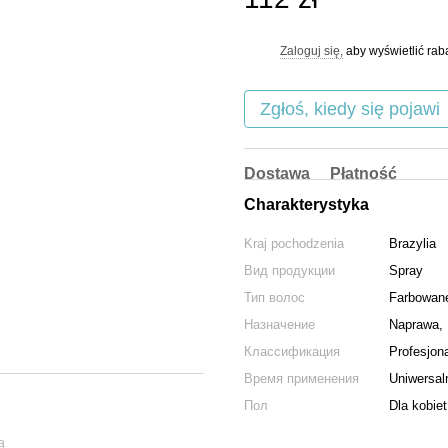
Zaloguj się,
aby wyświetlić ra
%
Zgłoś, kiedy się pojawi
Dostawa
Płatność
Charakterystyka
Kraj pochodzenia
Brazylia
Вид продукции
Spray
Тип волос
Farbowan
Назначение
Naprawa, 
Классификация
Profesjon
Время применения
Uniwersal
Пол
Dla kobiet
ą