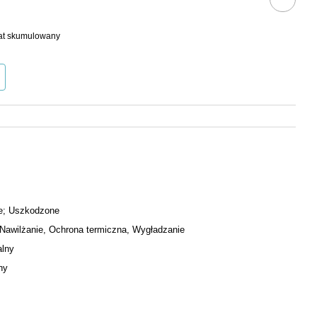
bat skumulowany
e; Uszkodzone
Nawilżanie, Ochrona termiczna, Wygładzanie
alny
ny