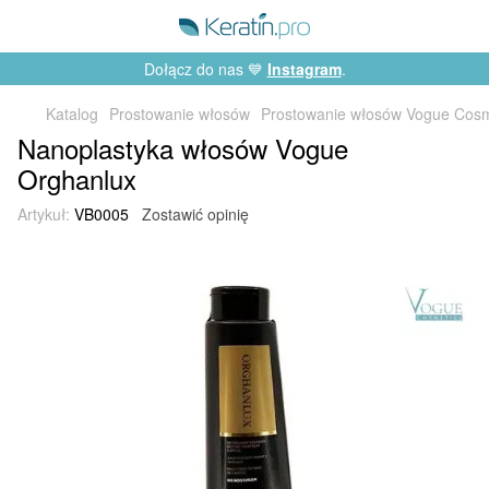
Dołącz do nas 💙
Instagram
.
Katalog
Prostowanie włosów
Prostowanie włosów Vogue Cosm
Nanoplastyka włosów Vogue
Orghanlux
Artykuł:
VB0005
Zostawić opinię