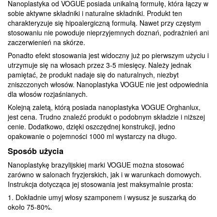
Nanoplastyka od VOGUE posiada unikalną formułę, która łączy w
sobie aktywne składniki i naturalne składniki. Produkt ten
charakteryzuje się hipoalergiczną formułą. Nawet przy częstym
stosowaniu nie powoduje nieprzyjemnych doznań, podrażnień ani
zaczerwienień na skórze.
Ponadto efekt stosowania jest widoczny już po pierwszym użyciu i
utrzymuje się na włosach przez 3-5 miesięcy. Należy jednak
pamiętać, że produkt nadaje się do naturalnych, niezbyt
zniszczonych włosów. Nanoplastyka VOGUE nie jest odpowiednia
dla włosów rozjaśnianych.
Kolejną zaletą, którą posiada nanoplastyka VOGUE Orghanlux,
jest cena. Trudno znaleźć produkt o podobnym składzie i niższej
cenie. Dodatkowo, dzięki oszczędnej konstrukcji, jedno
opakowanie o pojemności 1000 ml wystarczy na długo.
Sposób użycia
Nanoplastykę brazylijskiej marki VOGUE można stosować
zarówno w salonach fryzjerskich, jak i w warunkach domowych.
Instrukcja dotycząca jej stosowania jest maksymalnie prosta:
1. Dokładnie umyj włosy szamponem i wysusz je suszarką do
około 75-80%.