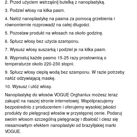
2. Przed użyciem wstrząśnij butelką z nanoplastyką.
3. Podziel włosy na kilka pasm.
4. Nałóż nanoplastykę na pasma za pomocą grzebienia i
równomiernie rozprowadź na całej długości.
5. Pozostaw produkt na włosach na około godzinę.
6. Spłucz włosy bez użycia szamponu.
7. Wysusz włosy suszarką i podziel je na kilka pasm.
8. Wyprostuj każde pasmo 15-25 razy prostownicą o
temperaturze około 220-230 stopni.
9. Spłucz włosy ciepłą wodą bez szamponu. W razie potrzeby
nałóż odżywiającą maskę.
10. Wysusz i ułóż włosy.
Nanoplastykę do włosów VOGUE Orghanlux możesz teraz
zakupić na naszej stronie internetowej. Współpracujemy
bezpośrednio z producentem i oferujemy wysokiej jakości
produkty do pielęgnacji włosów w przystępnej cenie. Podaruj
swoim włosom szczególną pielęgnację i dbałość i ciesz się
niesamowitym efektem nanoplastyki od brazylijskiej marki
VOGUE.