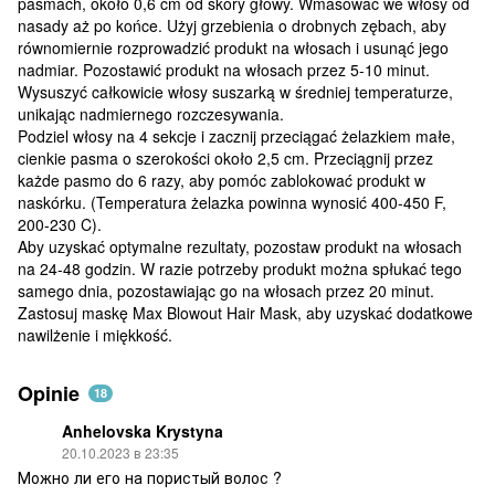
pasmach, około 0,6 cm od skóry głowy. Wmasować we włosy od
nasady aż po końce. Użyj grzebienia o drobnych zębach, aby
równomiernie rozprowadzić produkt na włosach i usunąć jego
nadmiar. Pozostawić produkt na włosach przez 5-10 minut.
Wysuszyć całkowicie włosy suszarką w średniej temperaturze,
unikając nadmiernego rozczesywania.
Podziel włosy na 4 sekcje i zacznij przeciągać żelazkiem małe,
cienkie pasma o szerokości około 2,5 cm. Przeciągnij przez
każde pasmo do 6 razy, aby pomóc zablokować produkt w
naskórku. (Temperatura żelazka powinna wynosić 400-450 F,
200-230 C).
Aby uzyskać optymalne rezultaty, pozostaw produkt na włosach
na 24-48 godzin. W razie potrzeby produkt można spłukać tego
samego dnia, pozostawiając go na włosach przez 20 minut.
Zastosuj maskę Max Blowout Hair Mask, aby uzyskać dodatkowe
nawilżenie i miękkość.
Opinie
18
Anhelovska Krystyna
20.10.2023 в 23:35
Можно ли его на пористый волос ?