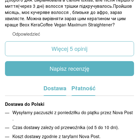
миття(через 3 дні) волосся трішки підкручувалось.Пройшов
місяць, моє кучеряве волосся , близьке до афро, зараз
хвилясте. Можна вирівняти зараз цим кератином чи цим
краще Beox KeraCoffee Vegan Maximum Straightener?
Odpowiedzieć
Więcej 5 opinij
Napisz recenzję
Dostawa
Płatność
Dostawa do Polski
Wysyłamy paczuszki z poniedziłku do piątku przez Nova Post
.
Czas dostawy zależy od przewoźnika (od 5 do 10 dni).
Koszt dostawy zgodnie z taryfami Nova Post.