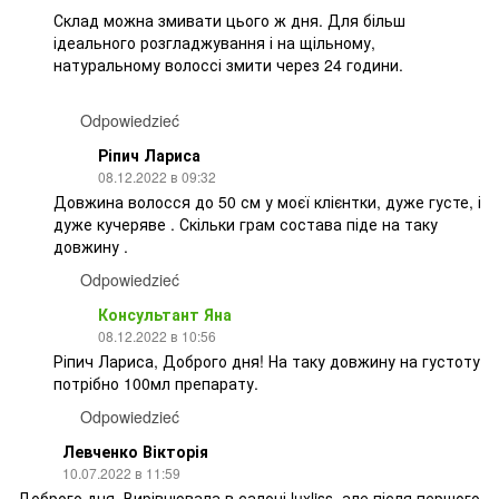
Склад можна змивати цього ж дня. Для більш
ідеального розгладжування і на щільному,
натуральному волоссі змити через 24 години.
Odpowiedzieć
Ріпич Лариса
08.12.2022 в 09:32
Довжина волосся до 50 см у моєї клієнтки, дуже густе, і
дуже кучеряве . Скільки грам состава піде на таку
довжину .
Odpowiedzieć
Консультант Яна
08.12.2022 в 10:56
Ріпич Лариса, Доброго дня! На таку довжину на густоту
потрібно 100мл препарату.
Odpowiedzieć
Левченко Вікторія
10.07.2022 в 11:59
Доброго дня. Вирівнювала в салоні luxliss, але після першого