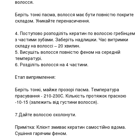
волосся.
Беріть тонкі пасма, волосся має бути повністю покрите
складом. Уникайте перенасичення.
4. Поступово розподіліть кератин по волоссю гребінцем
з частими зубами. Заберіть надлишки. Час витримки
складу на волоссі – 20 хвилин.
5. Висушіть волосся повністю феном на середній
температурі.
6. Розділіть волосся на 4 частини.
Етап випрямлення:
Беріть тонкі, майже прозорі пасма. Температура
прасування - 210-230С. Кількість протяжок праскою
-10-15 (залежить від густини волосся).
7.Дайте волоссю охолонути.
Примітка: Клієнт змиває кератин самостійно вдома.
Сушіння гарячим феном.