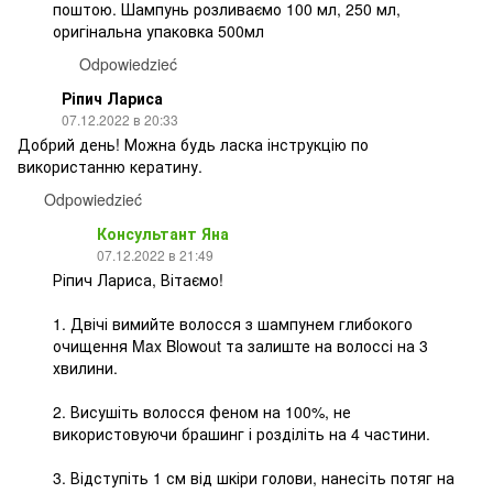
поштою. Шампунь розливаємо 100 мл, 250 мл,
оригінальна упаковка 500мл
Odpowiedzieć
Ріпич Лариса
07.12.2022 в 20:33
Добрий день! Можна будь ласка інструкцію по
використанню кератину.
Odpowiedzieć
Консультант Яна
07.12.2022 в 21:49
Ріпич Лариса, Вітаємо!
1. Двічі вимийте волосся з шампунем глибокого
очищення Max Blowout та залиште на волоссі на 3
хвилини.
2. Висушіть волосся феном на 100%, не
використовуючи брашинг і розділіть на 4 частини.
3. Відступіть 1 см від шкіри голови, нанесіть потяг на