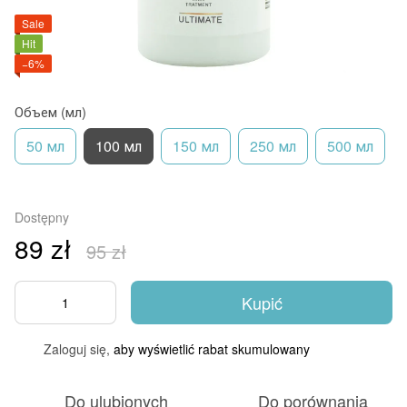
Sale
Hit
−6%
Объем (мл)
50 мл
100 мл
150 мл
250 мл
500 мл
Dostępny
89 zł
95 zł
Kupić
Zaloguj się,
aby wyświetlić rabat skumulowany
%
Do ulubionych
Do porównania