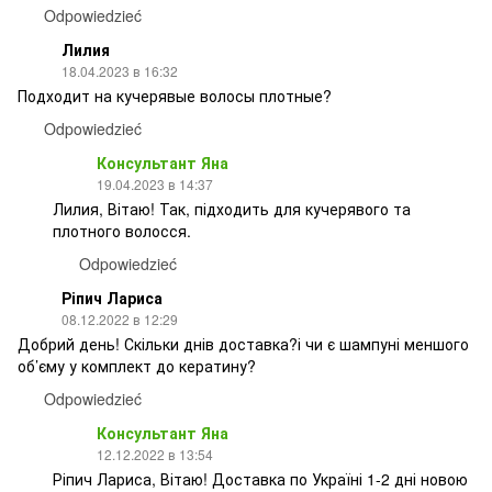
Odpowiedzieć
Лилия
18.04.2023 в 16:32
Подходит на кучерявые волосы плотные?
Odpowiedzieć
Консультант Яна
19.04.2023 в 14:37
Лилия, Вітаю! Так, підходить для кучерявого та
плотного волосся.
Odpowiedzieć
Ріпич Лариса
08.12.2022 в 12:29
Добрий день! Скільки днів доставка?і чи є шампуні меншого
об’єму у комплект до кератину?
Odpowiedzieć
Консультант Яна
12.12.2022 в 13:54
Ріпич Лариса, Вітаю! Доставка по Україні 1-2 дні новою