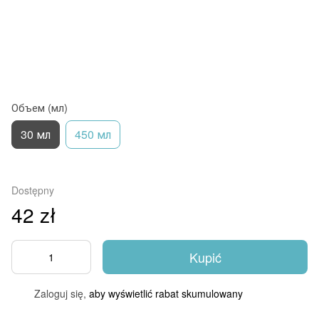
Объем (мл)
30 мл
450 мл
Dostępny
42 zł
Kupić
Zaloguj się,
aby wyświetlić rabat skumulowany
%