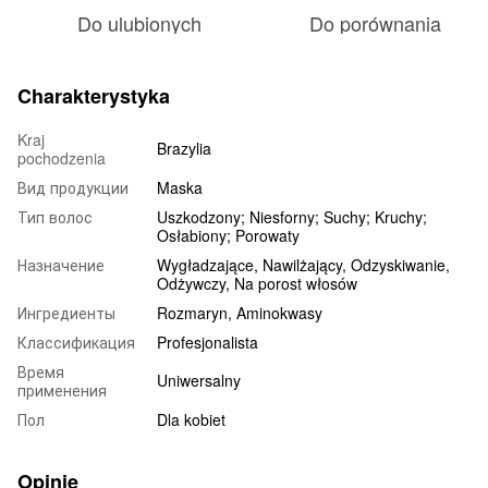
Do ulubionych
Do porównania
Charakterystyka
Kraj
Brazylia
pochodzenia
Вид продукции
Maska
Тип волос
Uszkodzony; Niesforny; Suchy; Kruchy;
Osłabiony; Porowaty
Назначение
Wygładzające, Nawilżający, Odzyskiwanie,
Odżywczy, Na porost włosów
Ингредиенты
Rozmaryn, Aminokwasy
Классификация
Profesjonalista
Время
Uniwersalny
применения
Пол
Dla kobiet
Opinie