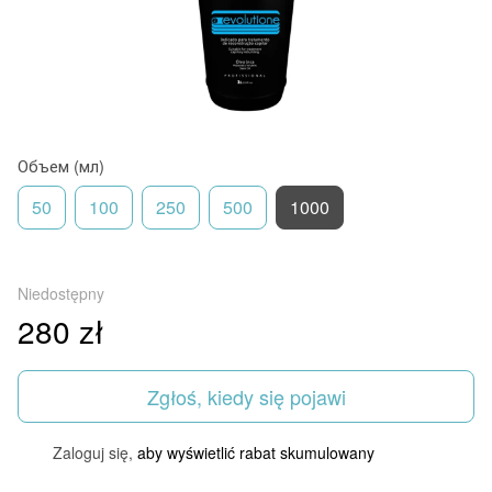
Объем (мл)
50
100
250
500
1000
Niedostępny
280 zł
Zgłoś, kiedy się pojawi
Zaloguj się,
aby wyświetlić rabat skumulowany
%