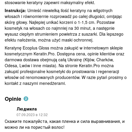
stosowanie keratyny zapewni maksymalny efekt.
Instrukcja:
Umieść niewielką ilość keratyny na wilgotnych
włosach i równomiernie rozprowadź po całej długości, omijając
skórę głowy. Najlepiej unikać korzeni o 1-1,5 cm. Pozostaw
kosmetyk na włosach co najmniej na 30 minut, a następnie
wysusz ciepłym strumieniem powietrza z suszarki. Dla lepszego
efektu nałożenia, można użyć maski ochronnej.
Keratynę Ecoplus Gloss można zakupić w internetowym sklepie
kosmetycznym Keratin.Pro. Dostępna cena, opinie klientów oraz
darmowa dostawa obejmują całą Ukrainę (Kijów, Charków,
Odesa, Lwów i inne miasta). Na stronie Keratin.Pro można
zakupić profesjonalne kosmetyki do prostowania i regeneracji
włosów od renomowanych producentów. W razie pytań prosimy o
kontakt z naszymi menedżerami.
Opinie
2
Людмила
07.09.2023 в 12:32
Скажите пожалуйста, какая пленка и сила выравнивания, и
можно ли на пористый волос!