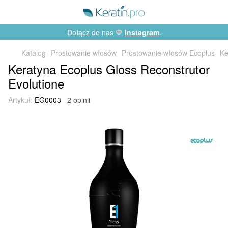
Dołącz do nas 💙
Instagram
.
Katalog
Prostowanie włosów
Prostowanie włosów Ecoplus
Ke
Keratyna Ecoplus Gloss Reconstrutor
Evolutione
Artykuł:
EG0003
2 opinii