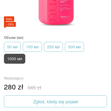
Sale
−19%
Объем (мл)
50 мл
100 мл
250 мл
500 мл
1000 мл
Niedostępny
280 zł
345 zł
Zgłoś, kiedy się pojawi