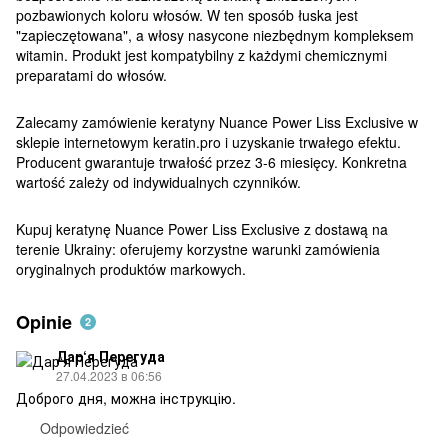
pozbawionych koloru włosów. W ten sposób łuska jest
"zapieczętowana", a włosy nasycone niezbędnym kompleksem
witamin. Produkt jest kompatybilny z każdymi chemicznymi
preparatami do włosów.
Zalecamy zamówienie keratyny Nuance Power Liss Exclusive w
sklepie internetowym keratin.pro i uzyskanie trwałego efektu.
Producent gwarantuje trwałość przez 3-6 miesięcy. Konkretna
wartość zależy od indywidualnych czynników.
Kupuj keratynę Nuance Power Liss Exclusive z dostawą na
terenie Ukrainy: oferujemy korzystne warunki zamówienia
oryginalnych produktów markowych.
Opinie
2
Дар‘я Перегуда
27.04.2023 в 06:56
Доброго дня, можна інструкцію.
Odpowiedzieć