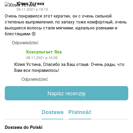
Юлия Устина
06.11.2021 в 18:10
Очень понравился этот кератин, он с очень сильной
степенью выпрямления, по запаху тоже комфортный, очень
вьющиеся волосы стали мягкими, идеально ровными и
блестящими 😍
Odpowiedzieć
Консультант Яна
08.11.2021 в 16:36
Юлия Устина, Спасибо за Ваш отзыв. Очень рады, что
Вам все понравилось!
Odpowiedzieć
Napisz recenzję
Dostawa
Płatność
Dostawa do Polski