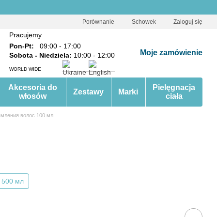
Porównanie
Schowek
Zaloguj się
Pracujemy
Pon-Pt:
09:00 - 17:00
Moje zamówienie
Sobota - Niedziela:
10:00 - 12:00
WORLD WIDE
Akcesoria do
Pielęgnacja
Zestawy
Marki
włosów
ciała
ямления волос 100 мл
500 мл