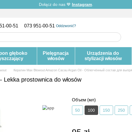
Dołącz do nas 💙
Instagram
.
51-00-51
073 951-00-51
Oddzwonić?
pon głęboko
Pielęgnacja
Urządzenia do
yszczający
włosów
stylizacji włosów
owout
Кератин Max Blowout Amazon Cacau Argan Oil - Облегчённый состав для выпр
- Lekka prostownica do włosów
Объем (мл)
50
100
150
250