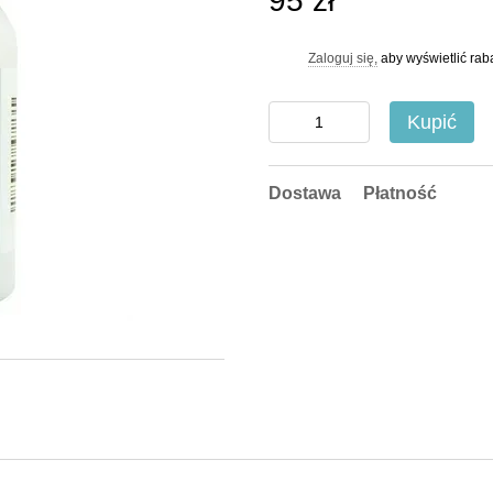
95 zł
Zaloguj się,
aby wyświetlić ra
%
Kupić
Dostawa
Płatność