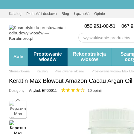
Przejdź do głównej treści
Katalog
Płatność i dostawa
Blog
Łączność
Opinie
050 951-00-51
067 9
Prostowanie
Rekonstrukcja
Szam
Sale
włosów
włosów
ocz
Strona główna
Katalog
Prostowanie włosów
Prostowanie włosów Max Bl
Keratin Max Blowout Amazon Cacau Argan Oil 
Dostępny
Artykuł: EP00011
10 opinij