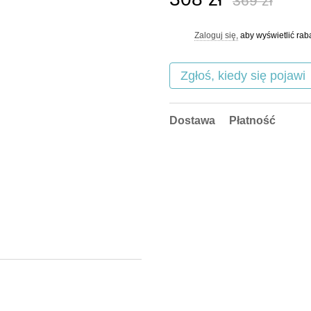
369 zł
Zaloguj się,
aby wyświetlić ra
%
Zgłoś, kiedy się pojawi
Dostawa
Płatność