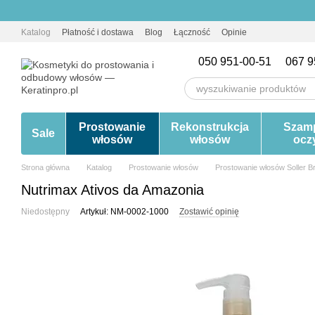
Przejdź do głównej treści
Katalog
Płatność i dostawa
Blog
Łączność
Opinie
050 951-00-51
067 9
Prostowanie
Rekonstrukcja
Szam
Sale
włosów
włosów
ocz
Strona główna
Katalog
Prostowanie włosów
Prostowanie włosów Soller Br
Nutrimax Ativos da Amazonia
Niedostępny
Artykuł: NM-0002-1000
Zostawić opinię