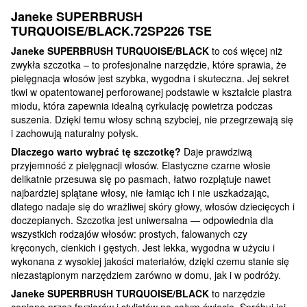
Janeke SUPERBRUSH
TURQUOISE/BLACK.72SP226 TSE
Janeke SUPERBRUSH TURQUOISE/BLACK
to coś więcej niż
zwykła szczotka – to profesjonalne narzędzie, które sprawia, że
pielęgnacja włosów jest szybka, wygodna i skuteczna. Jej sekret
tkwi w opatentowanej perforowanej podstawie w kształcie plastra
miodu, która zapewnia idealną cyrkulację powietrza podczas
suszenia. Dzięki temu włosy schną szybciej, nie przegrzewają się
i zachowują naturalny połysk.
Dlaczego warto wybrać tę szczotkę?
Daje prawdziwą
przyjemność z pielęgnacji włosów. Elastyczne czarne włosie
delikatnie przesuwa się po pasmach, łatwo rozplątuje nawet
najbardziej splątane włosy, nie łamiąc ich i nie uszkadzając,
dlatego nadaje się do wrażliwej skóry głowy, włosów dziecięcych i
doczepianych. Szczotka jest uniwersalna — odpowiednia dla
wszystkich rodzajów włosów: prostych, falowanych czy
kręconych, cienkich i gęstych. Jest lekka, wygodna w użyciu i
wykonana z wysokiej jakości materiałów, dzięki czemu stanie się
niezastąpionym narzędziem zarówno w domu, jak i w podróży.
Janeke SUPERBRUSH TURQUOISE/BLACK
to narzędzie
cenione przez fryzjerów i stylistów na całym świecie. Spróbuj jej