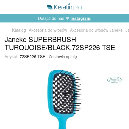
Dołącz do nas 💙
Instagram
.
Katalog
Akcesoria do włosów
Akcesoria do włosów Janeke
J
Janeke SUPERBRUSH
TURQUOISE/BLACK.72SP226 TSE
Artykuł:
72SP226 TSE
Zostawić opinię