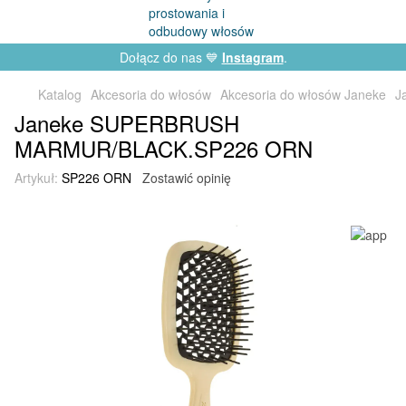
Dołącz do nas 💙
Instagram
.
Katalog
Akcesoria do włosów
Akcesoria do włosów Janeke
J
Janeke SUPERBRUSH
MARMUR/BLACK.SP226 ORN
Artykuł:
SP226 ORN
Zostawić opinię