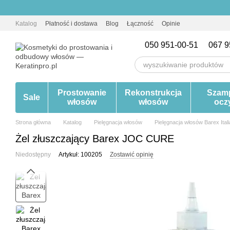
Przejdź do głównej treści
Katalog
Płatność i dostawa
Blog
Łączność
Opinie
050 951-00-51
067 9
Prostowanie
Rekonstrukcja
Szam
Sale
włosów
włosów
ocz
Strona główna
Katalog
Pielęgnacja włosów
Pielęgnacja włosów Barex Ital
Żel złuszczający Barex JOC CURE
Niedostępny
Artykuł: 100205
Zostawić opinię