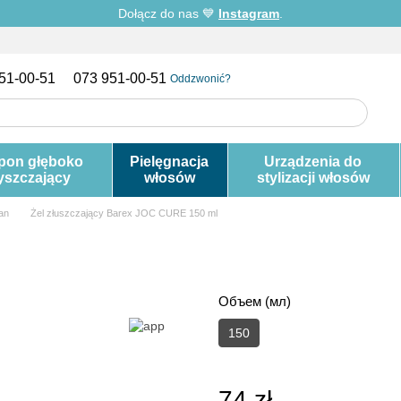
Dołącz do nas 💙
Instagram
.
51-00-51
073 951-00-51
Oddzwonić?
pon głęboko
Pielęgnacja
Urządzenia do
yszczający
włosów
stylizacji włosów
ian
Żel złuszczający Barex JOC CURE 150 ml
Объем (мл)
150
74 zł