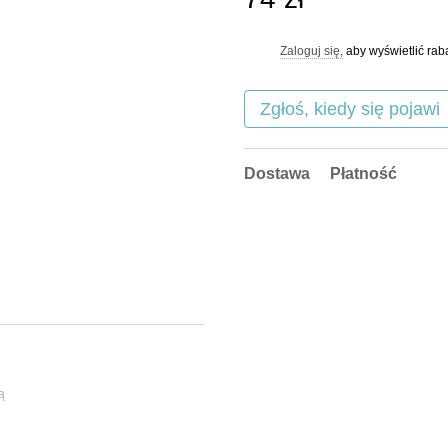
Zaloguj się,
aby wyświetlić ra
%
Zgłoś, kiedy się pojawi
Dostawa
Płatność
ą