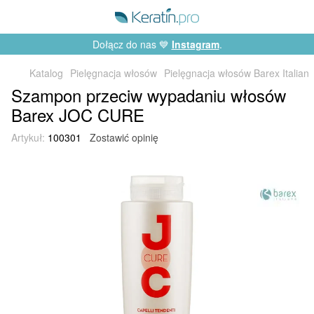
Dołącz do nas 💙
Instagram
.
Katalog
Pielęgnacja włosów
Pielęgnacja włosów Barex Italian
Szampon przeciw wypadaniu włosów
Barex JOC CURE
Artykuł:
100301
Zostawić opinię