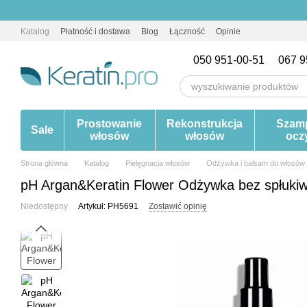
Przejdź do głównej treści
Katalog
Płatność i dostawa
Blog
Łączność
Opinie
050 951-00-51
067 9
Prostowanie
Rekonstrukcja
Szam
Sale
włosów
włosów
ocz
Strona główna
Katalog
Pielęgnacja włosów
Odżywka i balsam do włosów
pH Argan&Keratin Flower Odżywka bez spłukiw
Niedostępny
Artykuł: PH5691
Zostawić opinię