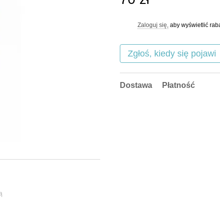
Zaloguj się,
aby wyświetlić ra
%
Zgłoś, kiedy się pojawi
Dostawa
Płatność
ą