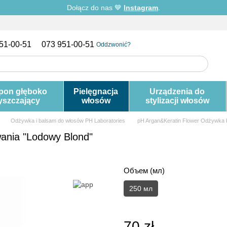
Dołącz do nas 💙
Instagram
.
51-00-51
073 951-00-51
Oddzwonić?
pon głęboko
Pielęgnacja
Urządzenia do
yszczający
włosów
stylizacji włosów
Odżywka i balsam do włosów PH Laboratories
pH Argan&Keratin Flower Odżywka b
ania "Lodowy Blond"
Объем (мл)
250 мл
70 zł