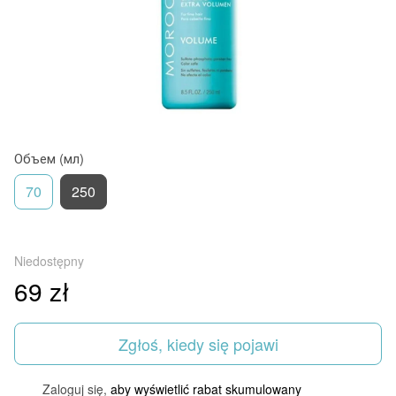
Объем (мл)
70
250
Niedostępny
69 zł
Zgłoś, kiedy się pojawi
Zaloguj się,
aby wyświetlić rabat skumulowany
%