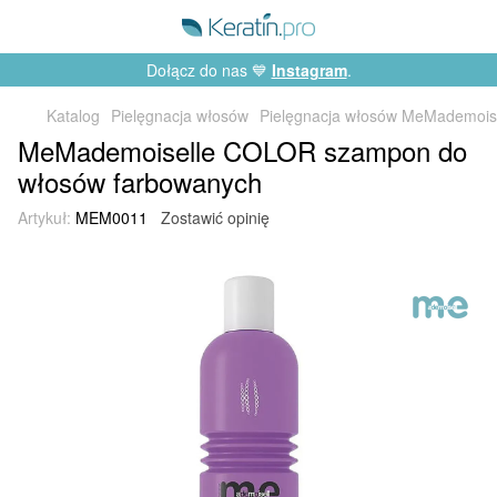
Dołącz do nas 💙
Instagram
.
Katalog
Pielęgnacja włosów
Pielęgnacja włosów MeMademois
MeMademoiselle COLOR szampon do
włosów farbowanych
Artykuł:
MEM0011
Zostawić opinię