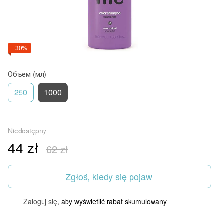
−30%
Объем (мл)
250
1000
Niedostępny
44 zł
62 zł
Zgłoś, kiedy się pojawi
Zaloguj się,
aby wyświetlić rabat skumulowany
%