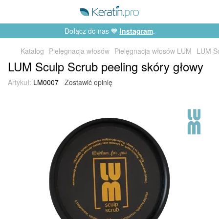
Dołącz do nas 💙
Instagram
.
Katalog
Pielęgnacja włosów
Pielęgnacja włosów LUM
LUM Sc
LUM Sculp Scrub peeling skóry głowy
Artykuł:
LM0007
Zostawić opinię