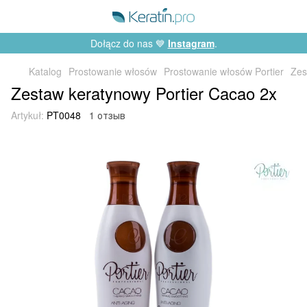
Dołącz do nas 💙
Instagram
.
Katalog
Prostowanie włosów
Prostowanie włosów Portier
Zes
Zestaw keratynowy Portier Cacao 2x
Artykuł:
PT0048
1 отзыв