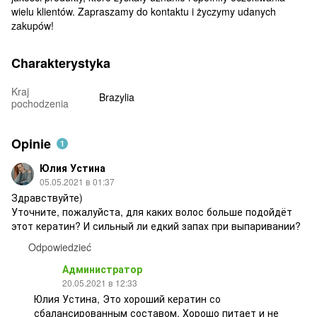
wielu klientów. Zapraszamy do kontaktu i życzymy udanych
zakupów!
Charakterystyka
Kraj
Brazylia
pochodzenia
Opinie
1
Юлия Устина
05.05.2021 в 01:37
Здравствуйте)
Уточните, пожалуйста, для каких волос больше подойдёт
этот кератин? И сильный ли едкий запах при выпаривании?
Odpowiedzieć
Администратор
20.05.2021 в 12:33
Юлия Устина, Это хороший кератин со
сбалансированным составом. Хорошо питает и не