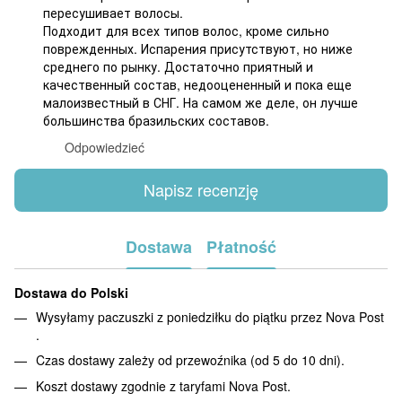
пересушивает волосы.
Подходит для всех типов волос, кроме сильно
поврежденных. Испарения присутствуют, но ниже
среднего по рынку. Достаточно приятный и
качественный состав, недооцененный и пока еще
малоизвестный в СНГ. На самом же деле, он лучше
большинства бразильских составов.
Odpowiedzieć
Napisz recenzję
Dostawa
Płatność
Dostawa do Polski
Wysyłamy paczuszki z poniedziłku do piątku przez Nova Post
.
Czas dostawy zależy od przewoźnika (od 5 do 10 dni).
Koszt dostawy zgodnie z taryfami Nova Post.