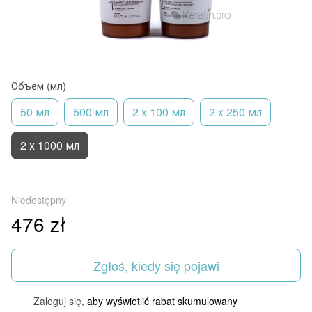
Объем (мл)
50 мл
500 мл
2 x 100 мл
2 x 250 мл
2 х 1000 мл
Niedostępny
476 zł
Zgłoś, kiedy się pojawi
Zaloguj się,
aby wyświetlić rabat skumulowany
%