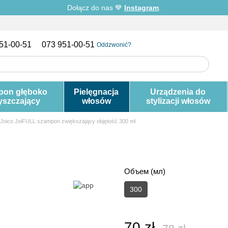
Dołącz do nas 💙
Instagram
.
51-00-51
073 951-00-51
Oddzwonić?
pon głęboko
Pielęgnacja
Urządzenia do
yszczający
włosów
stylizacji włosów
Joico JoiFULL szampon zwiększający objętość 300 ml
Объем (мл)
300
70 zł