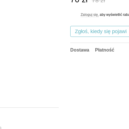
78 zł
Zaloguj się,
aby wyświetlić ra
%
Zgłoś, kiedy się pojawi
Dostawa
Płatność
ą