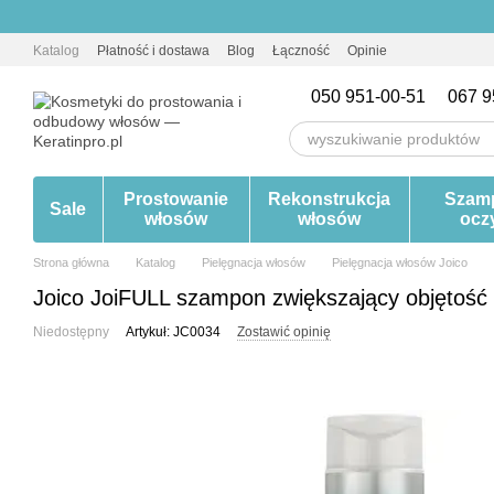
Przejdź do głównej treści
Katalog
Płatność i dostawa
Blog
Łączność
Opinie
050 951-00-51
067 9
Prostowanie
Rekonstrukcja
Szam
Sale
włosów
włosów
ocz
Strona główna
Katalog
Pielęgnacja włosów
Pielęgnacja włosów Joico
Joico JoiFULL szampon zwiększający objętość
Niedostępny
Artykuł: JC0034
Zostawić opinię