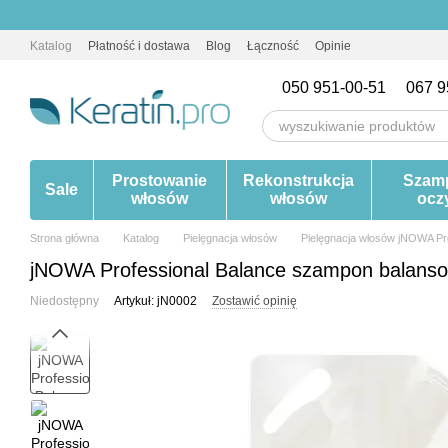
Przejdź do głównej treści
Katalog
Płatność i dostawa
Blog
Łączność
Opinie
050 951-00-51
067 9
Prostowanie
Rekonstrukcja
Szam
Sale
włosów
włosów
ocz
Strona główna
Katalog
Pielęgnacja włosów
Pielęgnacja włosów jNOWA Pr
jNOWA Professional Balance szampon balans
Niedostępny
Artykuł: jN0002
Zostawić opinię