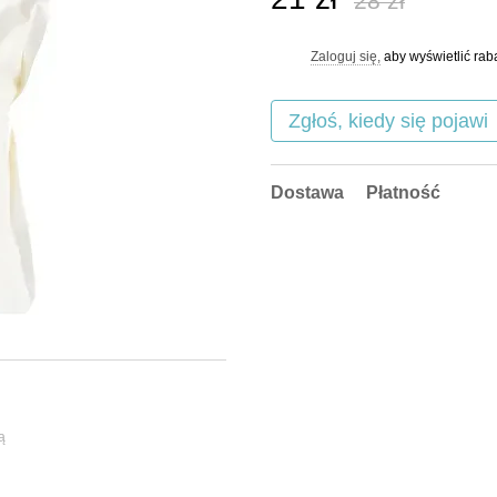
28 zł
Zaloguj się,
aby wyświetlić ra
%
Zgłoś, kiedy się pojawi
Dostawa
Płatność
ą