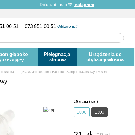
Dołącz do nas 💙
Instagram
.
51-00-51
073 951-00-51
Oddzwonić?
pon głęboko
Pielęgnacja
Urządzenia do
yszczający
włosów
stylizacji włosów
ofessional
jNOWA Professional Balance szampon balansowy 1300 ml
owy
Объем (мл)
1000
1300
21 zł