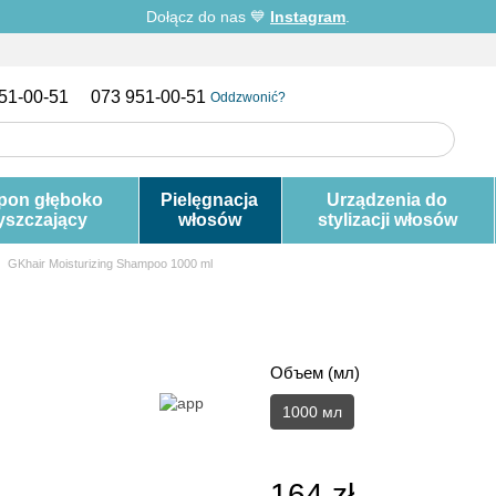
Dołącz do nas 💙
Instagram
.
51-00-51
073 951-00-51
Oddzwonić?
pon głęboko
Pielęgnacja
Urządzenia do
yszczający
włosów
stylizacji włosów
GKhair Moisturizing Shampoo 1000 ml
Объем (мл)
1000 мл
164 zł