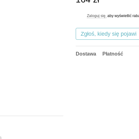
Zaloguj się,
aby wyświetlić ra
%
Zgłoś, kiedy się pojawi
Dostawa
Płatność
ą