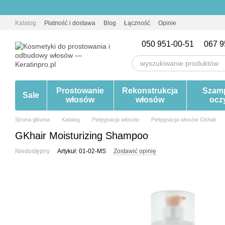
Przejdź do głównej treści
Katalog
Płatność i dostawa
Blog
Łączność
Opinie
050 951-00-51
067 9
Prostowanie
Rekonstrukcja
Szam
Sale
włosów
włosów
ocz
Strona główna
Katalog
Pielęgnacja włosów
Pielęgnacja włosów Gkhair
GKhair Moisturizing Shampoo
Niedostępny
Artykuł: 01-02-MS
Zostawić opinię