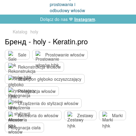
Dołącz do nas 💙
Instagram
.
Katalog
holy
Бренд - holy - Keratin.pro
Sale
Prostowanie włosów
Rekonstrukcja włosów
Szampon głęboko oczyszczający
Pielęgnacja włosów
Urządzenia do stylizacji włosów
Akcesoria do włosów
Zestawy
Marki
Pielęgnacja ciała