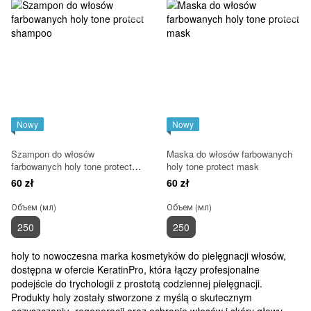
Nowy
Nowy
Szampon do włosów
Maska do włosów farbowanych
farbowanych holy tone protect
holy tone protect mask
shampoo
60 zł
60 zł
Объем (мл)
Объем (мл)
250
250
holy to nowoczesna marka kosmetyków do pielęgnacji włosów,
dostępna w ofercie KeratinPro, która łączy profesjonalne
podejście do trychologii z prostotą codziennej pielęgnacji.
Produkty holy zostały stworzone z myślą o skutecznym
oczyszczaniu, regeneracji oraz ochronie włosów i skóry głowy,