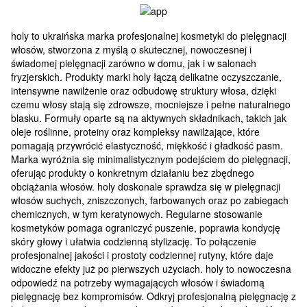
holy to ukraińska marka profesjonalnej kosmetyki do pielęgnacji
włosów, stworzona z myślą o skutecznej, nowoczesnej i
świadomej pielęgnacji zarówno w domu, jak i w salonach
fryzjerskich. Produkty marki holy łączą delikatne oczyszczanie,
intensywne nawilżenie oraz odbudowę struktury włosa, dzięki
czemu włosy stają się zdrowsze, mocniejsze i pełne naturalnego
blasku. Formuły oparte są na aktywnych składnikach, takich jak
oleje roślinne, proteiny oraz kompleksy nawilżające, które
pomagają przywrócić elastyczność, miękkość i gładkość pasm.
Marka wyróżnia się minimalistycznym podejściem do pielęgnacji,
oferując produkty o konkretnym działaniu bez zbędnego
obciążania włosów. holy doskonale sprawdza się w pielęgnacji
włosów suchych, zniszczonych, farbowanych oraz po zabiegach
chemicznych, w tym keratynowych. Regularne stosowanie
kosmetyków pomaga ograniczyć puszenie, poprawia kondycję
skóry głowy i ułatwia codzienną stylizację. To połączenie
profesjonalnej jakości i prostoty codziennej rutyny, które daje
widoczne efekty już po pierwszych użyciach. holy to nowoczesna
odpowiedź na potrzeby wymagających włosów i świadomą
pielęgnację bez kompromisów. Odkryj profesjonalną pielęgnację z