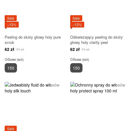
Sale
Sale
−13%
−13%
Peeling do skóry głowy holy pure
Odświeżający peeling do skóry
scrub
głowy holy clarity peel
62 zł
62 zł
71 zł
71 zł
Объем (мл)
Объем (мл)
150
150
Sale