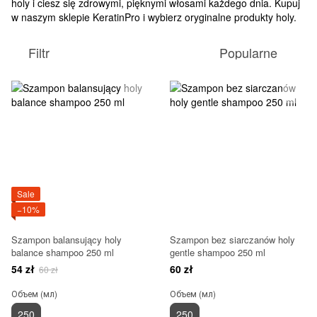
holy i ciesz się zdrowymi, pięknymi włosami każdego dnia. Kupuj
w naszym sklepie KeratinPro i wybierz oryginalne produkty holy.
Filtr
Popularne
Sale
−10%
Szampon balansujący holy
Szampon bez siarczanów holy
balance shampoo 250 ml
gentle shampoo 250 ml
54 zł
60 zł
60 zł
Объем (мл)
Объем (мл)
250
250