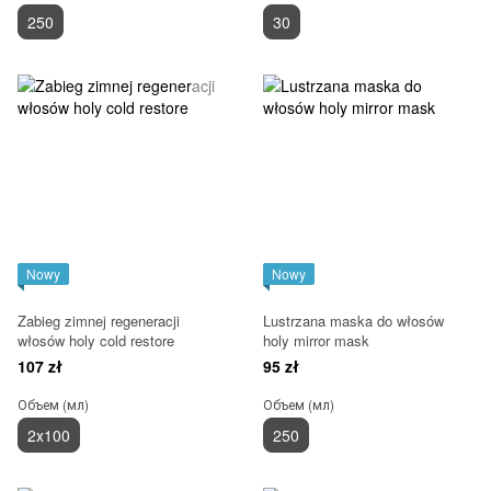
250
30
Nowy
Nowy
Zabieg zimnej regeneracji
Lustrzana maska do włosów
włosów holy cold restore
holy mirror mask
107 zł
95 zł
Объем (мл)
Объем (мл)
2х100
250