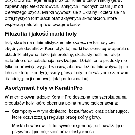
zapewniając efekt zdrowych, lśniących i mocnych pasm już od
pierwszego użycia. Marka wywodzi się z Ukrainy i opiera się na
przejrzystych formułach oraz aktywnych składnikach, które
wspierają naturalną równowagę włosów.
Filozofia i jakość marki holy
holy stawia na minimalistyczne, ale skuteczne formuły bez
zbędnych dodatków. Kosmetyki tej marki tworzone są w oparciu o
składniki aktywne, takie jak proteiny, ekstrakty roślinne, oleje
naturalne oraz substancje nawilżające. Dzięki temu produkty nie
tylko poprawiają wygląd włosów, ale również realnie wpływają na
ich strukturę i kondycję skóry głowy. holy to rozwiązanie zarówno
dla pielęgnacji domowej, jak i profesjonalnej.
Asortyment holy w KeratinPro
W internetowym sklepie KeratinPro dostępna jest szeroka gama
produktów holy, które obejmują pełną rutynę pielęgnacyjną:
Szampony – w tym delikatne, bezsulfatowe oraz balansujące,
które oczyszczają i regulują pracę skóry głowy.
Maski do włosów – intensywnie regenerujące i nawilżające,
przywracające miękkość oraz elastyczność.