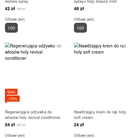
restore spray
sprayu holy breeze mist
42 zł
48 zł
48 zł
Объем (мл)
Объем (мл)
100
100
Sale
−10%
Regenerująca odżywka do
Nawilżający krem do rąk holy
włosów holy revival conditioner
soft cream
54 zł
24 zł
60 zł
Объем (мл)
Объем (мл)