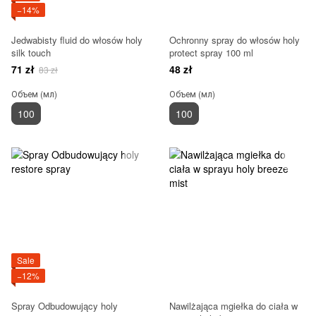
−14%
Jedwabisty fluid do włosów holy
Ochronny spray do włosów holy
silk touch
protect spray 100 ml
71 zł
48 zł
83 zł
Объем (мл)
Объем (мл)
100
100
Sale
−12%
Spray Odbudowujący holy
Nawilżająca mgiełka do ciała w