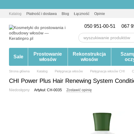
Przejdź do głównej treści
Katalog
Płatność i dostawa
Blog
Łączność
Opinie
050 951-00-51
067 9
Prostowanie
Rekonstrukcja
Szam
Sale
włosów
włosów
ocz
Strona główna
Katalog
Pielęgnacja włosów
Pielęgnacja włosów CHI
C
CHI Power Plus Hair Renewing System Condit
Niedostępny
Artykuł: CH-0035
Zostawić opinię