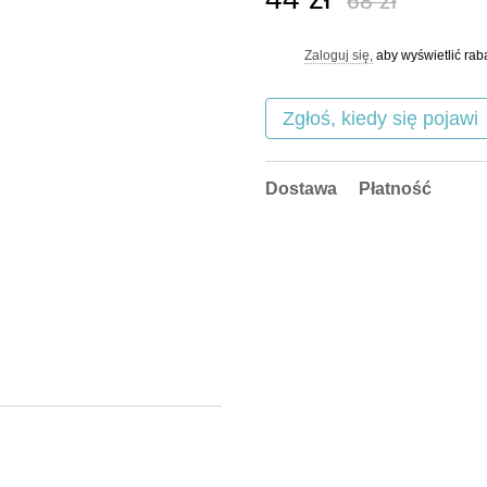
68 zł
Zaloguj się,
aby wyświetlić ra
%
Zgłoś, kiedy się pojawi
Dostawa
Płatność