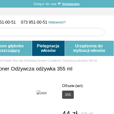
Dołącz do nas 💙
Instagram
.
51-00-51
073 951-00-51
Oddzwonić?
pon głęboko
Pielęgnacja
Urządzenia do
yszczający
włosów
stylizacji włosów
HI Power Plus Hair Renewing System Conditioner Odżywcza odżywka 355 ml
ioner Odżywcza odżywka 355 ml
Объем (мл)
355
44 zł