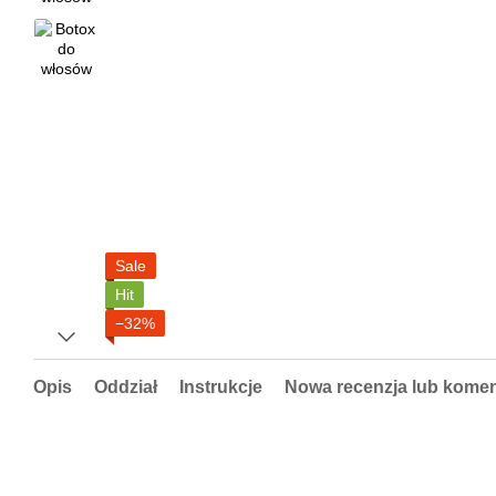
Sale
Hit
−32%
Opis
Oddział
Instrukcje
Nowa recenzja lub komen