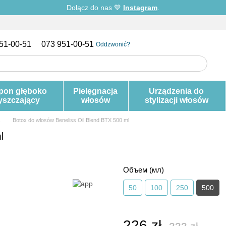
Dołącz do nas 💙
Instagram
.
51-00-51
073 951-00-51
Oddzwonić?
pon głęboko
Pielęgnacja
Urządzenia do
yszczający
włosów
stylizacji włosów
s
Botox do włosów Beneliss Oil Blend BTX 500 ml
l
Объем (мл)
50
100
250
500
226 zł