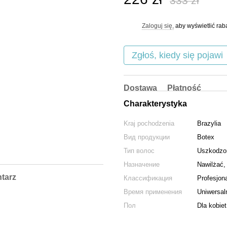
333 zł
Zaloguj się,
aby wyświetlić ra
%
Zgłoś, kiedy się pojawi
Dostawa
Płatność
Charakterystyka
Kraj pochodzenia
Brazylia
Вид продукции
Botex
Тип волос
Uszkodzo
Назначение
Nawilżać,
tarz
Классификация
Profesjona
Время применения
Uniwersal
Пол
Dla kobiet