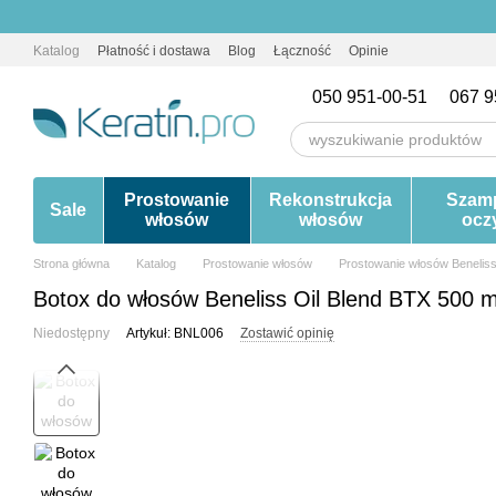
Przejdź do głównej treści
Katalog
Płatność i dostawa
Blog
Łączność
Opinie
050 951-00-51
067 9
Prostowanie
Rekonstrukcja
Szam
Sale
włosów
włosów
ocz
Strona główna
Katalog
Prostowanie włosów
Prostowanie włosów Benelis
Botox do włosów Beneliss Oil Blend BTX 500 m
Niedostępny
Artykuł: BNL006
Zostawić opinię