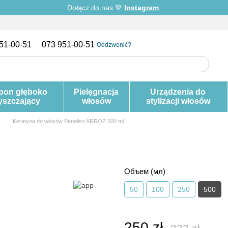
Dołącz do nas 💙
Instagram
.
51-00-51
073 951-00-51
Oddzwonić?
pon głęboko
Pielęgnacja
Urządzenia do
yszczający
włosów
stylizacji włosów
s
Keratyna do włosów Beneliss ARROZ 500 ml
Объем (мл)
50
100
250
500
250 zł