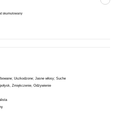
bat skumulowany
rbowane; Uszkodzone; Jasne włosy; Suche
połysk, Zmiękczenie, Odżywienie
lista
ny