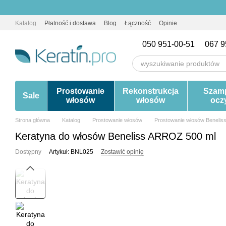
Przejdź do głównej treści
Katalog
Płatność i dostawa
Blog
Łączność
Opinie
050 951-00-51
067 9
Prostowanie
Rekonstrukcja
Szam
Sale
włosów
włosów
ocz
Strona główna
Katalog
Prostowanie włosów
Prostowanie włosów Benelis
Keratyna do włosów Beneliss ARROZ 500 ml
Dostępny
Artykuł: BNL025
Zostawić opinię