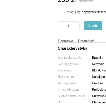
333 zł
Zaloguj się,
aby wyświetlić ra
%
Kupić
Dostawa
Płatność
Charakterystyka
Kraj pochodzenia
Brazylia
Вид продукции
Keratyna
Тип волос
Blond; Fa
Назначение
Nadająca 
Ингредиенты
Proteins
Классификация
Profesjona
Время применения
Uniwersal
Пол
Dla kobiet