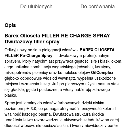
Do ulubionych
Do porównania
Opis
Barex Olioseta FILLER RE CHARGE SPRAY
Dwufazowy filler spray
Odkryj nowy poziom pielęgnacji włosów z
BAREX OLIOSETA
FILLER Re-Charge Spray
— dwufazowym profesjonalnym
sprayem, który natychmiast przywraca gęstość, siłę i blask lokom.
Jego unikalna kombinacja wegańskiego jedwabiu, keratyny,
mikropotrenów pszenicy oraz kompleksu olejów
OilComplex
głęboko odbudowuje włos od wewnątrz, wypełnia uszkodzone
miejsca i wzmacnia łuskę. Już po pierwszym użyciu pasma stają
się gładkie, gęste i posłuszne, a włosy nabierają zdrowego
blasku.
Spray jest idealny do włosów farbowanych dzięki niskim
poziomom pH 3.0, co pomaga utrzymać intensywność koloru i
witalność każdego pasma. Dwufazowa struktura środka
umożliwia łatwe rozprowadzenie aktywnych składników na całej
długości włosów, nie obciążając ich, i tworzy niewidoczny barier