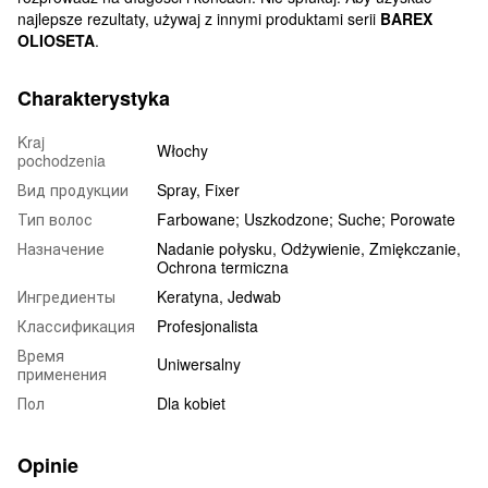
najlepsze rezultaty, używaj z innymi produktami serii
BAREX
OLIOSETA
.
Charakterystyka
Kraj
Włochy
pochodzenia
Вид продукции
Spray, Fixer
Тип волос
Farbowane; Uszkodzone; Suche; Porowate
Назначение
Nadanie połysku, Odżywienie, Zmiękczanie,
Ochrona termiczna
Ингредиенты
Keratyna, Jedwab
Классификация
Profesjonalista
Время
Uniwersalny
применения
Пол
Dla kobiet
Opinie