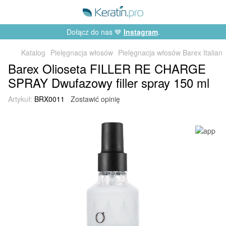
Dołącz do nas 💙
Instagram
.
Katalog
Pielęgnacja włosów
Pielęgnacja włosów Barex Italian
Barex Olioseta FILLER RE CHARGE
SPRAY Dwufazowy filler spray 150 ml
Artykuł:
BRX0011
Zostawić opinię