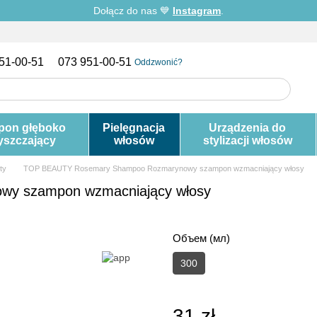
Dołącz do nas 💙
Instagram
.
51-00-51
073 951-00-51
Oddzwonić?
pon głęboko
Pielęgnacja
Urządzenia do
yszczający
włosów
stylizacji włosów
uty
TOP BEAUTY Rosemary Shampoo Rozmarynowy szampon wzmacniający włosy
y szampon wzmacniający włosy
Объем (мл)
300
31 zł