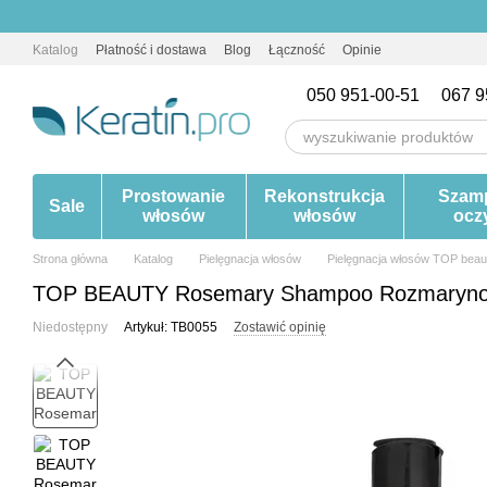
Przejdź do głównej treści
Katalog
Płatność i dostawa
Blog
Łączność
Opinie
050 951-00-51
067 9
Prostowanie
Rekonstrukcja
Szam
Sale
włosów
włosów
ocz
Strona główna
Katalog
Pielęgnacja włosów
Pielęgnacja włosów TOP bea
TOP BEAUTY Rosemary Shampoo Rozmarynow
Niedostępny
Artykuł: TB0055
Zostawić opinię