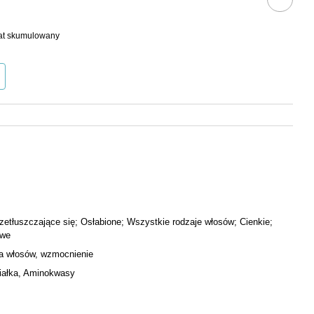
bat skumulowany
zetłuszczające się; Osłabione; Wszystkie rodzaje włosów; Cienkie;
iwe
a włosów, wzmocnienie
iałka, Aminokwasy