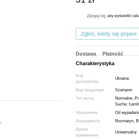
Zaloguj się,
aby wyświetlić ra
%
Zgłoś, kiedy się pojawi
Dostawa
Płatność
Charakterystyka
Kraj
Ukraina
pochodzenia
Вид продукции
Szampon
Тип волос
Normalne; Pr
Suche; Łaml
Назначение
Od wypadani
Ингредиенты
Rozmaryn, B
ą
Время
Uniwersalny
применения