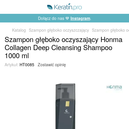
Dołącz do nas 💙
Instagram
.
Katalog
Szampon głęboko oczyszczający
Szampon głęboko o
Szampon głęboko oczyszający Honma
Collagen Deep Cleansing Shampoo
1000 ml
Artykuł:
HT0085
Zostawić opinię