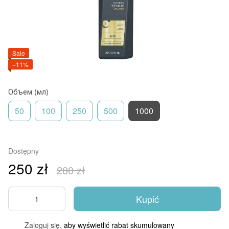
Sale
−11%
Объем (мл)
50
100
250
500
1000
Dostępny
250 zł
280 zł
Kupić
Zaloguj się,
aby wyświetlić rabat skumulowany
%