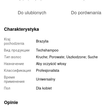
Do ulubionych
Do porównania
Charakterystyka
Kraj
Brazylia
pochodzenia
Вид продукции
Techshampoo
Тип волос
Kruche; Porowate; Uszkodzone; Suche
Назначение
Aby oczyścić włosy
Классификация
Profesjonalista
Время
Uniwersalny
применения
Пол
Dla kobiet
Opinie