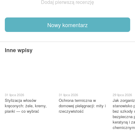
Dodaj pierwszą recenzję
Nowy komentarz
Inne wpisy
31 lipca 2026
31 lipca 2026
29 lipca 2026
Stylizacja włosów
Ochrona termiczna w
Jak zorgani
kręconych: żele, kremy,
domowej pielęgnacji: mity i
stanowisko p
pianki — co wybrać
rzeczywistość
bez szkody d
bezpieczna 
keratyną i z
chemicznym