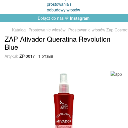
Dołącz do nas 💙
Instagram
.
Katalog
Prostowanie włosów
Prostowanie włosów Zap Cosmet
ZAP Ativador Queratina Revolution
Blue
Artykuł:
ZP-0017
1 отзыв