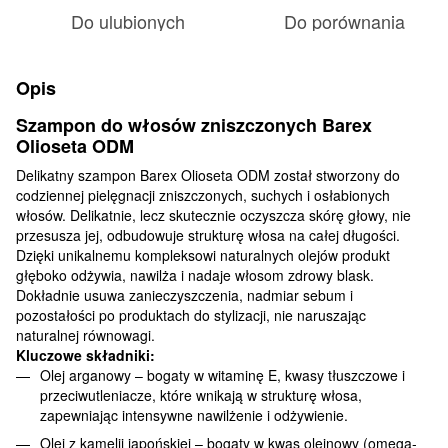
Do ulubionych
Do porównania
Opis
Szampon do włosów zniszczonych Barex
Olioseta ODM
Delikatny szampon Barex Olioseta ODM został stworzony do
codziennej pielęgnacji zniszczonych, suchych i osłabionych
włosów. Delikatnie, lecz skutecznie oczyszcza skórę głowy, nie
przesusza jej, odbudowuje strukturę włosa na całej długości.
Dzięki unikalnemu kompleksowi naturalnych olejów produkt
głęboko odżywia, nawilża i nadaje włosom zdrowy blask.
Dokładnie usuwa zanieczyszczenia, nadmiar sebum i
pozostałości po produktach do stylizacji, nie naruszając
naturalnej równowagi.
Kluczowe składniki:
Olej arganowy – bogaty w witaminę E, kwasy tłuszczowe i
przeciwutleniacze, które wnikają w strukturę włosa,
zapewniając intensywne nawilżenie i odżywienie.
Olej z kamelii japońskiej – bogaty w kwas oleinowy (omega-