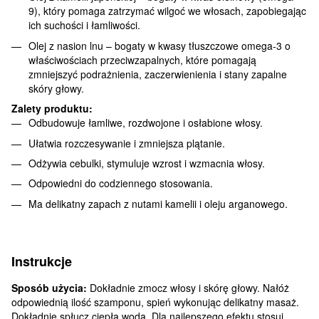
9), który pomaga zatrzymać wilgoć we włosach, zapobiegając
ich suchości i łamliwości.
Olej z nasion lnu – bogaty w kwasy tłuszczowe omega-3 o
właściwościach przeciwzapalnych, które pomagają
zmniejszyć podrażnienia, zaczerwienienia i stany zapalne
skóry głowy.
Zalety produktu:
Odbudowuje łamliwe, rozdwojone i osłabione włosy.
Ułatwia rozczesywanie i zmniejsza plątanie.
Odżywia cebulki, stymuluje wzrost i wzmacnia włosy.
Odpowiedni do codziennego stosowania.
Ma delikatny zapach z nutami kamelii i oleju arganowego.
Instrukcje
Sposób użycia:
Dokładnie zmocz włosy i skórę głowy. Nałóż
odpowiednią ilość szamponu, spień wykonując delikatny masaż.
Dokładnie spłucz ciepłą wodą. Dla najlepszego efektu stosuj