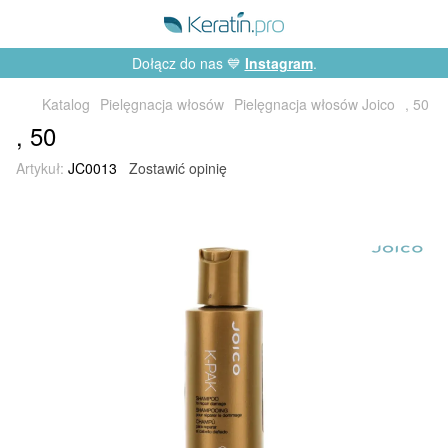
Dołącz do nas 💙
Instagram
.
Katalog
Pielęgnacja włosów
Pielęgnacja włosów Joico
, 50
, 50
Artykuł:
JC0013
Zostawić opinię