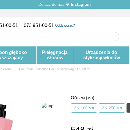
Dołącz do nas 💙
Instagram
.
51-00-51
073 951-00-51
Oddzwonić?
pon głęboko
Pielęgnacja
Urządzenia do
yszczający
włosów
stylizacji włosów
fessional
Fox Prime Collection Hait Straightening Kit 1000 ml
Объем (мл)
2 x 100 мл
2 x 250 мл
548 zł