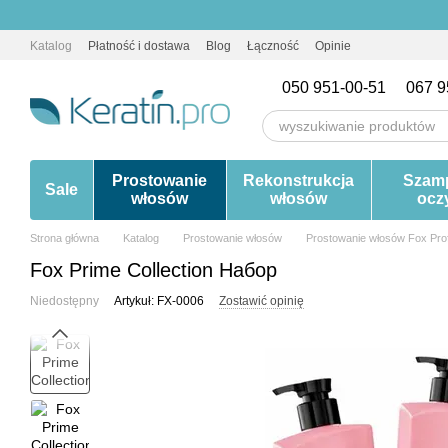
Przejdź do głównej treści
Katalog
Płatność i dostawa
Blog
Łączność
Opinie
050 951-00-51
067 9
Prostowanie
Rekonstrukcja
Szam
Sale
włosów
włosów
ocz
Strona główna
Katalog
Prostowanie włosów
Prostowanie włosów Fox Pro
Fox Prime Collection Набор
Niedostępny
Artykuł: FX-0006
Zostawić opinię