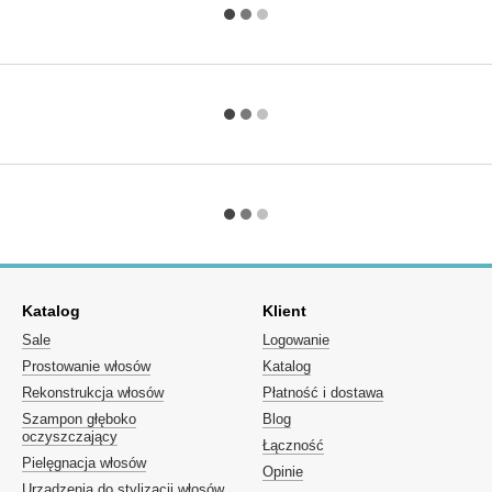
Katalog
Klient
Sale
Logowanie
Prostowanie włosów
Katalog
Rekonstrukcja włosów
Płatność i dostawa
Szampon głęboko
Blog
oczyszczający
Łączność
Pielęgnacja włosów
Opinie
Urządzenia do stylizacji włosów