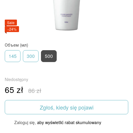
Sale
−24%
Объем (мл)
145
300
500
Niedostępny
65 zł
86 zł
Zgłoś, kiedy się pojawi
Zaloguj się,
aby wyświetlić rabat skumulowany
%