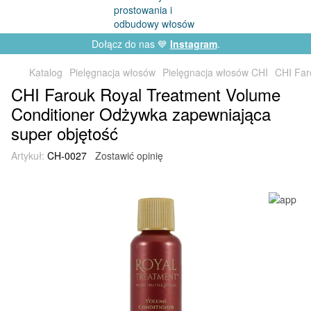
Dołącz do nas 💙
Instagram
.
Katalog
Pielęgnacja włosów
Pielęgnacja włosów CHI
CHI Far
CHI Farouk Royal Treatment Volume
Conditioner Odżywka zapewniająca
super objętość
Artykuł:
CH-0027
Zostawić opinię