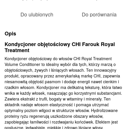
Do ulubionych
Do porównania
Opis
Kondycjoner objętościowy CHI Farouk Royal
Treatment
Kondycjoner objętościowy do włosów CHI Royal Treatment
Volume Conditioner to idealny wybór dla tych, którzy marzą o
objętościowych, żywych i lśniących włosach. Ten innowacyjny
produkt, opracowany przez amerykańską markę CHI, zapewnia
niesamowitą objętość pasmom i dodaje energii nawet cienkim i
rzadkim włosom. Kondycjoner ma delikatną teksturę, która łatwo
wnika w każdy włosek, nasączając go korzystnymi substancjami.
Zawiera ekstrakt z trufli, bogaty w witaminy i minerały. Ten
składnik nadaje włosom elastyczność i pomaga utrzymać
optymalny poziom wilgoci w strukturze włosów. Hydrolizowane
proteiny ryżu regenerują uszkodzone obszary włosów,
zapobiegając łamliwości i rozdwajaniu końcówek. Efektem jest
posłuszne, jedwabiste, miękkie i zdrowo lśniące włosy.