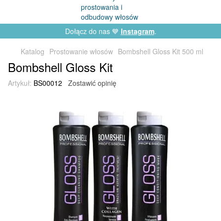
Dołącz do nas 💙
Instagram
.
Katalog
Prostowanie włosów
Bombshell Gloss Kit 500 ml
Bombshell Gloss Kit
Artykuł:
BS00012
Zostawić opinię