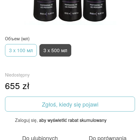
Объем (мл)
3 x 100 мл
3 x 500 мл
Niedostępny
655 zł
Zgłoś, kiedy się pojawi
Zaloguj się,
aby wyświetlić rabat skumulowany
%
Do ulubionych
Do porównania