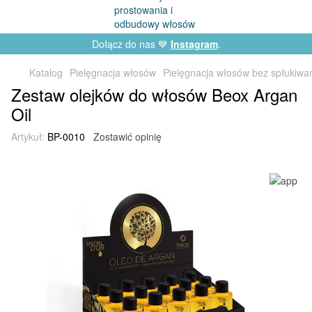
Dołącz do nas 💙
Instagram
.
Katalog
Pielęgnacja włosów
Pielęgnacja włosów bez spłukiwa
Zestaw olejków do włosów Beox Argan
Oil
Artykuł:
BP-0010
Zostawić opinię