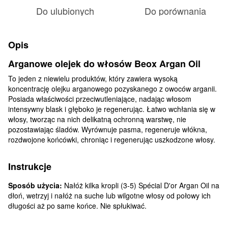
Do ulubionych
Do porównania
Opis
Arganowe olejek do włosów Beox Argan Oil
To jeden z niewielu produktów, który zawiera wysoką
koncentrację olejku arganowego pozyskanego z owoców arganii.
Posiada właściwości przeciwutleniające, nadając włosom
intensywny blask i głęboko je regenerując. Łatwo wchłania się w
włosy, tworząc na nich delikatną ochronną warstwę, nie
pozostawiając śladów. Wyrównuje pasma, regeneruje włókna,
rozdwojone końcówki, chroniąc i regenerując uszkodzone włosy.
Instrukcje
Sposób użycia:
Nałóż kilka kropli (3-5) Spécial D'or Argan Oil na
dłoń, wetrzyj i nałóż na suche lub wilgotne włosy od połowy ich
długości aż po same końce. Nie spłukiwać.