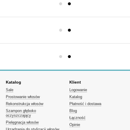
Katalog
Klient
Sale
Logowanie
Prostowanie włosów
Katalog
Rekonstrukcja włosów
Płatność i dostawa
Szampon głęboko
Blog
oczyszczający
Łączność
Pielęgnacja włosów
Opinie
Urządzenia do stylizacji włosów