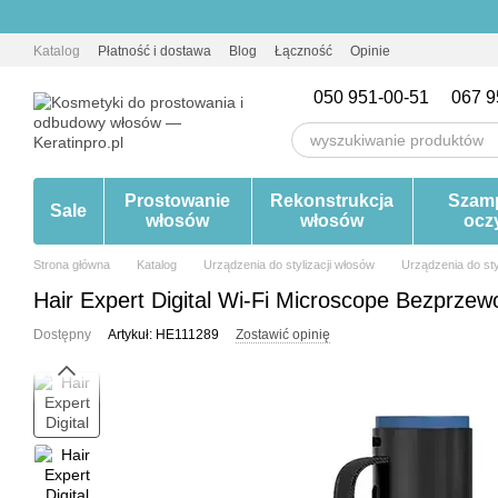
Przejdź do głównej treści
Katalog
Płatność i dostawa
Blog
Łączność
Opinie
050 951-00-51
067 9
Prostowanie
Rekonstrukcja
Szam
Sale
włosów
włosów
ocz
Strona główna
Katalog
Urządzenia do stylizacji włosów
Urządzenia do st
Hair Expert Digital Wi-Fi Microscope Bezprze
Dostępny
Artykuł: HE111289
Zostawić opinię