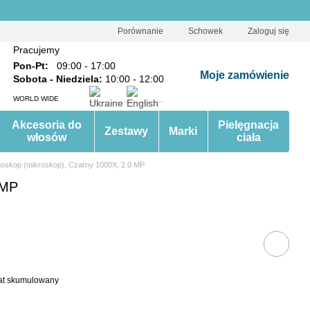
Porównanie
Schowek
Zaloguj się
Pracujemy
Pon-Pt:
09:00 - 17:00
Moje zamówienie
Sobota - Niedziela:
10:00 - 12:00
WORLD WIDE
Akcesoria do
Pielęgnacja
Zestawy
Marki
włosów
ciała
choskop (mikroskop), Czarny 1000X, 2.0 MP
 MP
bat skumulowany