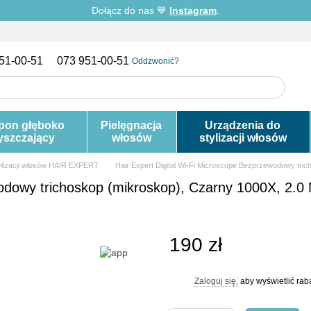
Dołącz do nas 💙
Instagram
.
51-00-51
073 951-00-51
Oddzwonić?
pon głęboko
Pielęgnacja
Urządzenia do
yszczający
włosów
stylizacji włosów
ylizacji włosów HAIR EXPERT
Hair Expert Digital Wi-Fi Microscope Bezprzewodowy tri
wodowy trichoskop (mikroskop), Czarny 1000X, 2.0
190 zł
Zaloguj się,
aby wyświetlić ra
%